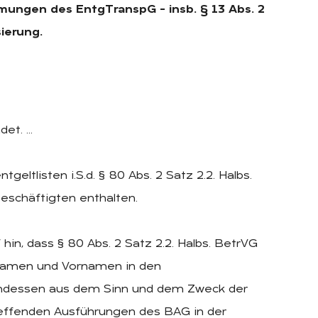
ungen des EntgTranspG – insb. § 13 Abs. 2
sierung.
det. …
eltlisten i.S.d. § 80 Abs. 2 Satz 2.2. Halbs.
chäftigten enthalten.
hin, dass § 80 Abs. 2 Satz 2.2. Halbs. BetrVG
 Namen und Vornamen in den
ch indessen aus dem Sinn und dem Zweck der
reffenden Ausführungen des BAG in der