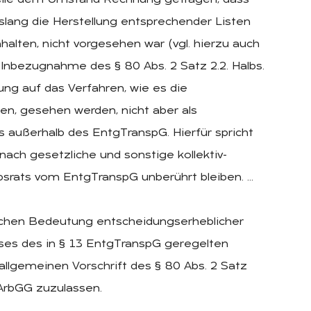
telle dem Umstand Rechnung getragen, dass
islang die Herstellung entsprechender Listen
lten, nicht vorgesehen war (vgl. hierzu auch
 Inbezugnahme des § 80 Abs. 2 Satz 2.2. Halbs.
ung auf das Verfahren, wie es die
n, gesehen werden, nicht aber als
ts außerhalb des EntgTranspG. Hierfür spricht
nach gesetzliche und sonstige kollektiv-
bsrats vom EntgTranspG unberührt bleiben. …
chen Bedeutung entscheidungserheblicher
ses des in § 13 EntgTranspG geregelten
llgemeinen Vorschrift des § 80 Abs. 2 Satz
 ArbGG zuzulassen.