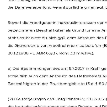
rechtmäßig ist, wenn sie zur Erfüllung einer rechtlic
die Datenverarbeitung Verantwortliche unterliegt. D
Soweit die Arbeitgeberin Individualinteressen der 
bezeichneten Beschäftigten als Grund für eine An
steht es ihr nicht zu, sich ggü. dem Anspruch des 
die Grundrechte von Arbeitnehmern zu berufen (BAG, 
20.12.1988 – 1 ABR 63/87, Rdnr. 38 m.w.Nw.).
e) Die Bestimmungen des am 6.7.2017 in Kraft g
schließlich auch dem Anspruch des Betriebsrats a
Beschäftigten in der Bruttoentgeltliste i.S.d. § 80 
(2) Die Regelungen des EntgTranspG v. 30.6.2017 (B