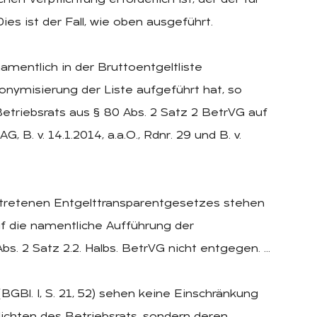
hen Verpflichtung erforderlich ist, der der für
ies ist der Fall, wie oben ausgeführt.
namentlich in der Bruttoentgeltliste
onymisierung der Liste aufgeführt hat, so
Betriebsrats aus § 80 Abs. 2 Satz 2 BetrVG auf
B. v. 14.1.2014, a.a.O., Rdnr. 29 und B. v.
etretenen Entgelttransparentgesetzes stehen
uf die namentliche Aufführung der
Abs. 2 Satz 2.2. Halbs. BetrVG nicht entgegen. …
GBl. I, S. 21, 52) sehen keine Einschränkung