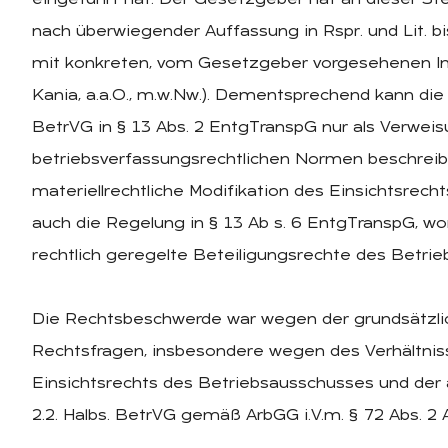
eingeführt hat. Der Gesetzgeber hat an dieser S
nach überwiegender Auffassung in Rspr. und Lit. b
mit konkreten, vom Gesetzgeber vorgesehenen Inha
Kania, a.a.O., m.w.Nw.). Dementsprechend kann die
BetrVG in § 13 Abs. 2 EntgTranspG nur als Verweis
betriebsverfassungsrechtlichen Normen beschreibe
materiellrechtliche Modifikation des Einsichtsrech
auch die Regelung in § 13 Ab s. 6 EntgTranspG, wo
rechtlich geregelte Beteiligungsrechte des Betrie
Die Rechtsbeschwerde war wegen der grundsätzli
Rechtsfragen, insbesondere wegen des Verhältnis
Einsichtsrechts des Betriebsausschusses und der a
2.2. Halbs. BetrVG gemäß ArbGG i.V.m. § 72 Abs. 2