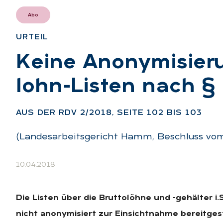
Abo
UR­TEIL
:
Kei­ne An­ony­mi­sie­
lohn-Lis­ten nach §
AUS DER RDV 2/2018, SEI­TE 102 BIS 103
(Landesarbeitsgericht Hamm, Beschluss vom
10.04.2018
Die Listen über die Bruttolöhne und -gehälter i.
nicht anonymisiert zur Einsichtnahme bereitges