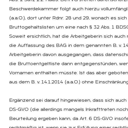
Abs. 2 Satz 2.2. Halbs. BetrVG stehen datenschutz
Beschwerdekammer folgt auch hierzu vollumfängli
(a.a.O.), dort unter Rdnr. 28 und 29, wonach es sich
Bruttogehaltslisten um eine nach § 32 Abs. 1 BDS
Soweit ersichtlich, hat die Arbeitgeberin sich auch
die Auffassung des BAG in dem genannten B. v. 14.
Arbeitgeberin davon ausgegangen, dass datenschu
die Bruttoentgeltliste dann entgegenstünden, w
Vornamen enthalten müsste. Ist das aber geboten 
aus dem B. v. 14.1.2014 (a.a.O.) ohne Einschränku
Ergänzend sei darauf hingewiesen, dass sich auc
DS-GVO (die allerdings mangels Inkrafttreten noc
Beurteilung ergeben kann, da Art. 6 DS-GVO insof