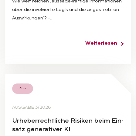
Wie weit reichen „aussagekräftige Informationen
über die involvierte Logik und die angestrebten
Auswirkungen“? –…
Weiterlesen
Abo
AUSGABE 3/2026
Ur­he­ber­recht­li­che Ri­si­ken beim Ein­
satz ge­ne­ra­ti­ver KI