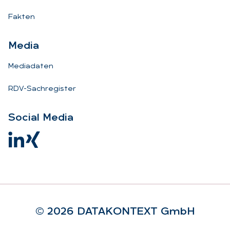
Fakten
Me­dia
Mediadaten
RDV-Sachregister
So­ci­al Me­dia
© 2026 DA­TA­KON­TEXT GmbH