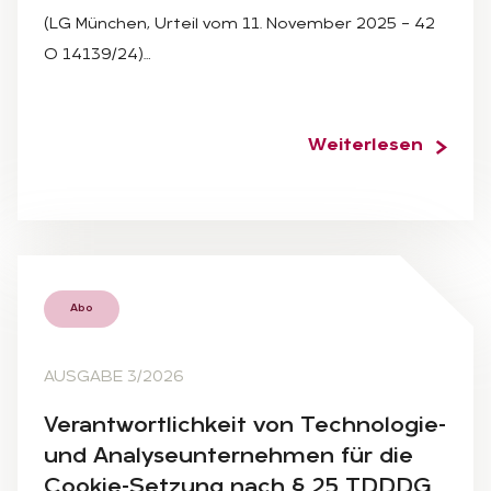
(LG München, Urteil vom 11. November 2025 – 42
O 14139/24)…
Weiterlesen
Abo
AUSGABE 3/2026
Ver­ant­wort­lich­keit von Tech­no­lo­gie-
und Ana­ly­se­un­ter­neh­men für die
Coo­kie-Set­zung nach § 25 TDDDG