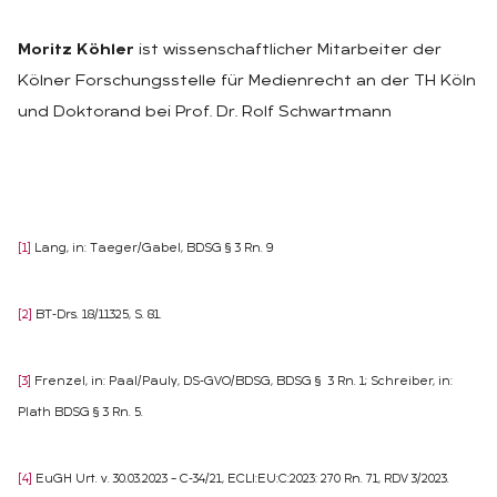
Moritz Köhler
ist wissenschaftlicher Mitarbeiter der
Kölner Forschungsstelle für Medienrecht an der TH Köln
und Doktorand bei Prof. Dr. Rolf Schwartmann
[1]
Lang, in: Taeger/Gabel, BDSG § 3 Rn. 9
[2]
BT-Drs. 18/11325, S. 81.
[3]
Frenzel, in: Paal/Pauly, DS-GVO/BDSG, BDSG § 3 Rn. 1; Schreiber, in:
Plath BDSG § 3 Rn. 5.
[4]
EuGH Urt. v. 30.03.2023 – C-34/21, ECLI:EU:C:2023: 270 Rn. 71, RDV 3/2023.