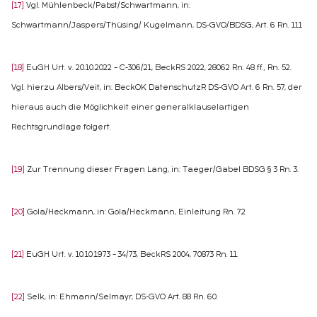
[17]
Vgl. Mühlenbeck/Pabst/Schwartmann, in:
Schwartmann/Jaspers/Thüsing/ Kugelmann, DS-GVO/BDSG, Art. 6 Rn. 111
[18]
EuGH Urt. v. 20.10.2022 – C-306/21, BeckRS 2022, 28062 Rn. 48 ff., Rn. 52.
Vgl. hierzu Albers/Veit, in: BeckOK DatenschutzR DS-GVO Art. 6 Rn. 57, der
hieraus auch die Möglichkeit einer generalklauselartigen
Rechtsgrundlage folgert.
[19]
Zur Trennung dieser Fragen Lang, in: Taeger/Gabel BDSG § 3 Rn. 3.
[20]
Gola/Heckmann, in: Gola/Heckmann, Einleitung Rn. 72
[21]
EuGH Urt. v. 10.10.1973 – 34/73, BeckRS 2004, 70873 Rn. 11.
[22]
Selk, in: Ehmann/Selmayr, DS-GVO Art. 88 Rn. 60.