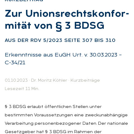
:
Zur Uni­ons­rechts­kon­for­
mi­tät von § 3 BDSG
:
AUS DER RDV 5/2023 SEI­TE 307 BIS 310
Erkenntnisse aus EuGH Urt. v. 30.03.2023 –
C-34/21
01.10.2023
·
Dr. Moritz Köhler
·
Kurzbeiträge
Lesezeit 11 Min.
§ 3 BDSG erlaubt öffentlichen Stellen unter
bestimmten Voraussetzungen eine zweckunabhängige
Verarbeitung personenbezogener Daten. Der nationale
Gesetzgeber hat § 3 BDSG im Rahmen der