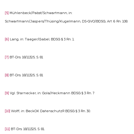
[5]
Mühlenbeck/Pabst/Schwartmann, in:
Schwartmann/Jaspers/Thüsing/Kugelmann, DS-GVO/BDSG, Art. 6 Rn. 108.
[6]
Lang, in: Taeger/Gabel, BDSG § 3 Rn. 1.
[7]
BT-Drs. 18/11325, S. 81
[8]
BT-Drs. 18/11325, S. 81
[9]
Vgl. Starnecker, in: Gola/Heckmann BDSG § 3 Rn. 7
[10]
Wolff, in: BeckOK DatenschutzR BDSG § 3 Rn. 30.
[11]
BT-Drs. 18/11325, S. 81.