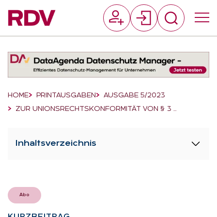
Suchfeld
Suchen
Breadcrumb-Navigation
HOME
PRINTAUSGABEN
AUSGABE 5/2023
ZUR UNIONSRECHTSKONFORMITÄT VON § 3 …
Inhaltsverzeichnis
Abo
KURZ­BEI­TRAG