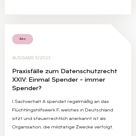
Abo
AUSGABE 5/2023
Pra­xis­fäl­le zum Da­ten­schutz­recht
XXIV: Ein­mal Spen­der – im­mer
Spen­der?
I. Sachverhalt A spendet regelmäßig an das
Flüchtlingshilfswerk F, welches in Deutschland
sitzt und steuerrechtlich anerkannt ist als
Organisation, die mildtätige Zwecke verfolgt.