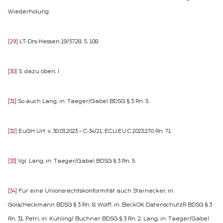
Wiederholung.
[29]
LT-Drs-Hessen 19/5728, S. 108.
[30]
S. dazu oben, I.
[31]
So auch Lang, in: Taeger/Gabel BDSG § 3 Rn. 5.
[32]
EuGH Urt. v. 30.03.2023 – C-34/21, ECLI:EU:C:2023:270 Rn. 71.
[33]
Vgl. Lang, in: Taeger/Gabel BDSG § 3 Rn. 5.
[34]
Für eine Unionsrechtskonformität auch Starnecker, in:
Gola/Heckmann BDSG § 3 Rn. 8; Wolff, in: BeckOK DatenschutzR BDSG § 3
Rn. 31; Petri, in: Kühling/ Buchner BDSG § 3 Rn. 2; Lang, in: Taeger/Gabel