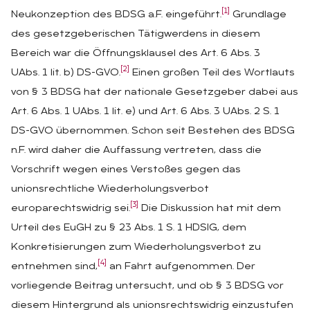
[1]
Neukonzeption des BDSG a.F. eingeführt.
Grundlage
des gesetzgeberischen Tätigwerdens in diesem
Bereich war die Öffnungsklausel des Art. 6 Abs. 3
[2]
UAbs. 1 lit. b) DS-GVO.
Einen großen Teil des Wortlauts
von § 3 BDSG hat der nationale Gesetzgeber dabei aus
Art. 6 Abs. 1 UAbs. 1 lit. e) und Art. 6 Abs. 3 UAbs. 2 S. 1
DS-GVO übernommen. Schon seit Bestehen des BDSG
n.F. wird daher die Auffassung vertreten, dass die
Vorschrift wegen eines Verstoßes gegen das
unionsrechtliche Wiederholungsverbot
[3]
europarechtswidrig sei.
Die Diskussion hat mit dem
Urteil des EuGH zu § 23 Abs. 1 S. 1 HDSIG, dem
Konkretisierungen zum Wiederholungsverbot zu
[4]
entnehmen sind,
an Fahrt aufgenommen. Der
vorliegende Beitrag untersucht, und ob § 3 BDSG vor
diesem Hintergrund als unionsrechtswidrig einzustufen