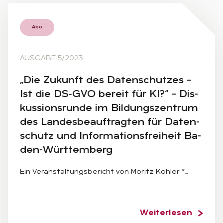
Abo
AUSGABE 5/2023
„Die Zu­kunft des Da­ten­schut­zes –
Ist die DS‑G­VO be­reit für KI?“ – Dis­
kus­si­ons­run­de im Bil­dungs­zen­trum
des Lan­des­be­auf­trag­ten für Da­ten­
schutz und In­for­ma­ti­ons­frei­heit Ba­
den-Würt­tem­berg
Ein Veranstaltungsbericht von Moritz Köhler *…
Weiterlesen