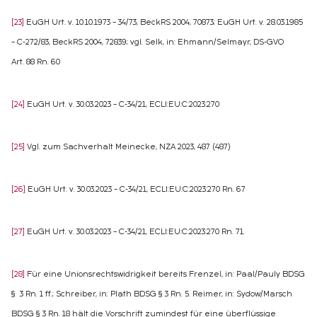
[23]
EuGH Urt. v. 10.10.1973 – 34/73, BeckRS 2004, 70873; EuGH Urt. v. 28.03.1985
– C-272/83, BeckRS 2004, 72839; vgl. Selk, in: Ehmann/Selmayr, DS-GVO
Art. 88 Rn. 60
[24]
EuGH Urt. v. 30.03.2023 – C-34/21, ECLI:EU:C:2023:270
[25]
Vgl. zum Sachverhalt Meinecke, NZA 2023, 487 (487)
[26]
EuGH Urt. v. 30.03.2023 – C-34/21, ECLI:EU:C:2023:270 Rn. 67
[27]
EuGH Urt. v. 30.03.2023 – C-34/21, ECLI:EU:C:2023:270 Rn. 71.
[28]
Für eine Unionsrechtswidrigkeit bereits Frenzel, in: Paal/Pauly BDSG
§ 3 Rn. 1 ff.; Schreiber, in: Plath BDSG § 3 Rn. 5. Reimer, in: Sydow/Marsch
BDSG § 3 Rn. 18 hält die Vorschrift zumindest für eine überflüssige