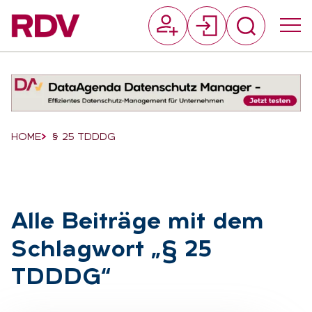
Suchfeld
Suchen
Breadcrumb-Navigation
HOME
§ 25 TDDDG
Alle Bei­trä­ge mit dem
Schlag­wort „§ 25
TDDDG“