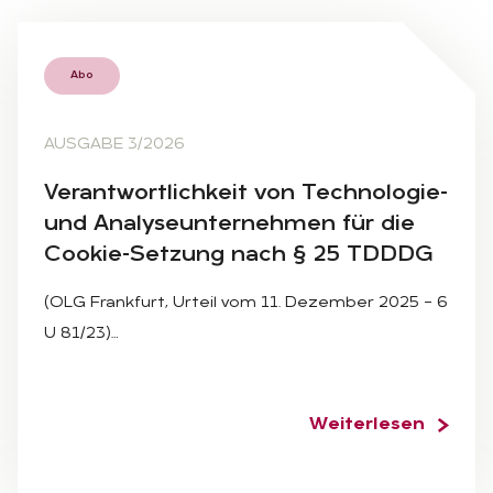
Abo
AUSGABE 3/2026
Ver­ant­wort­lich­keit von Tech­no­lo­gie-
und Ana­ly­se­un­ter­neh­men für die
Coo­kie-Set­zung nach § 25 TDDDG
(OLG Frankfurt, Urteil vom 11. Dezember 2025 – 6
U 81/23)…
Weiterlesen