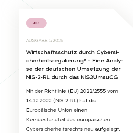
Abo
AUSGABE 1/2025
Wirt­schafts­schutz durch Cy­ber­si­
cher­heits­re­gu­lie­rung* – Eine Ana­ly­
se der deut­schen Um­set­zung der
NIS-2-RL durch das NIS2Um­su­CG
Mit der Richtlinie (EU) 2022/2555 vom
14.12.2022 (NIS-2-RL) hat die
Europäische Union einen
Kernbestandteil des europäischen
Cybersicherheitsrechts neu aufgelegt.