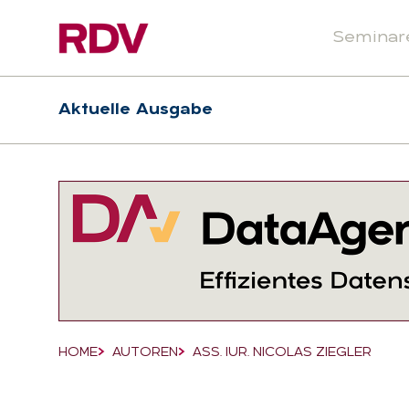
Seminar
Header
Hauptnavigation
Aktuelle Ausgabe
Suchfeld
HOME
AUTOREN
ASS. IUR. NICOLAS ZIEGLER
Breadcrumb-Navigation