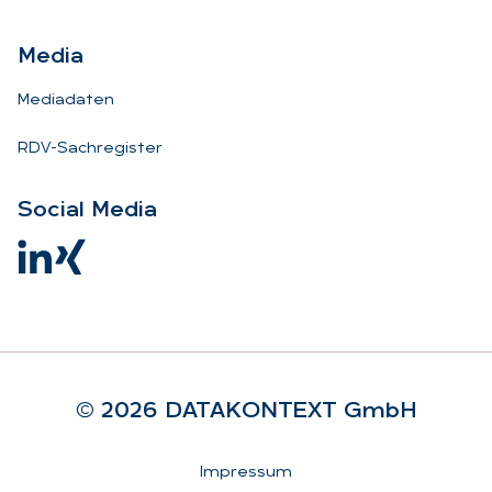
Me­dia
Mediadaten
RDV-Sachregister
So­ci­al Me­dia
© 2026 DA­TA­KON­TEXT GmbH
Rechtliches
Impressum