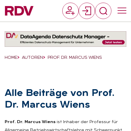
Suchfeld
Suchen
Breadcrumb-Navigation
HOME
AUTOREN
PROF. DR. MARCUS WIENS
Alle Bei­trä­ge von Prof.
Dr. Mar­cus Wiens
Prof. Dr. Marcus Wiens
ist Inhaber der Professur für
Allgemeine Betriebswirtschaftslehre mit Schwerpunkt