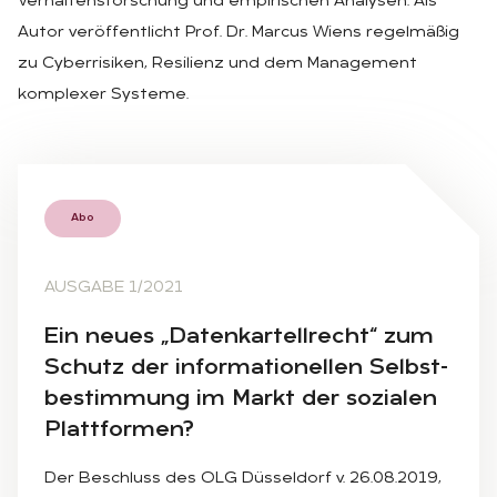
Verhaltensforschung und empirischen Analysen. Als
Autor veröffentlicht Prof. Dr. Marcus Wiens regelmäßig
zu Cyberrisiken, Resilienz und dem Management
komplexer Systeme.
Abo
AUSGABE 1/2021
Ein neu­es „Da­ten­kar­tell­recht“ zum
Schutz der in­for­ma­tio­nel­len Selbst­
be­stim­mung im Markt der so­zia­len
Platt­for­men?
Der Beschluss des OLG Düsseldorf v. 26.08.2019,