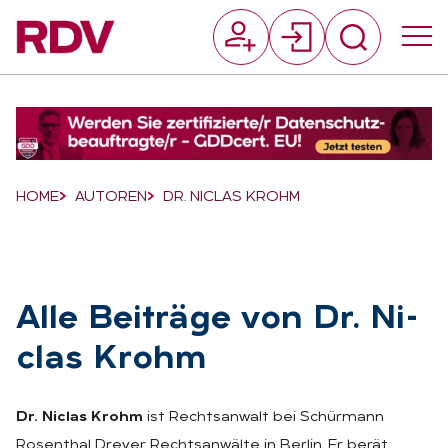
Suchfeld
Suchen
Breadcrumb-Navigation
HOME
AUTOREN
DR. NICLAS KROHM
Alle Bei­trä­ge von Dr. Ni­
clas Krohm
Dr. Niclas Krohm
ist Rechtsanwalt bei Schürmann
Rosenthal Dreyer Rechtsanwälte in Berlin. Er berät