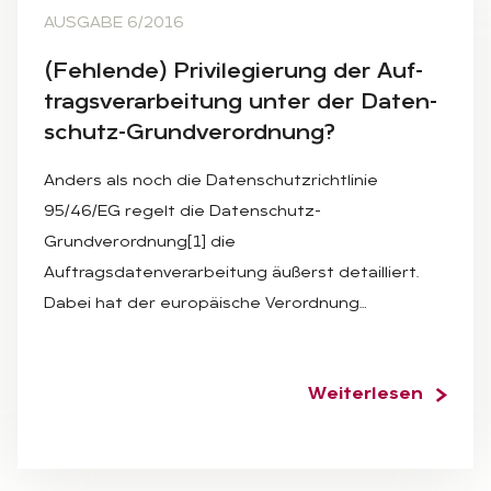
AUSGABE 6/2016
(Feh­len­de) Pri­vi­le­gie­rung der Auf­
trags­ver­ar­bei­tung un­ter der Da­ten­
schutz-Grund­ver­ord­nung?
Anders als noch die Datenschutzrichtlinie
95/46/EG regelt die Datenschutz-
Grundverordnung[1] die
Auftragsdatenverarbeitung äußerst detailliert.
Dabei hat der europäische Verordnung…
Weiterlesen