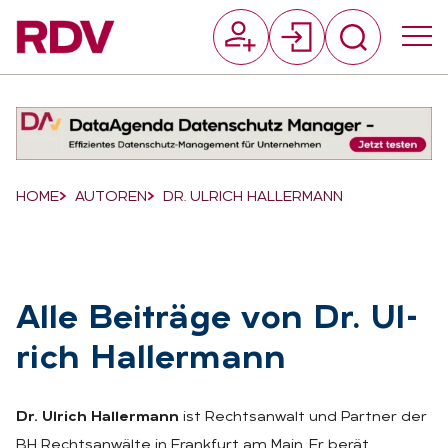
Suchfeld
Suchen
Breadcrumb-Navigation
HOME
AUTOREN
DR. ULRICH HALLERMANN
Alle Bei­trä­ge von Dr. Ul­
rich Hal­ler­mann
Dr. Ulrich Hallermann
ist Rechtsanwalt und Partner der
BH Rechtsanwälte in Frankfurt am Main. Er berät