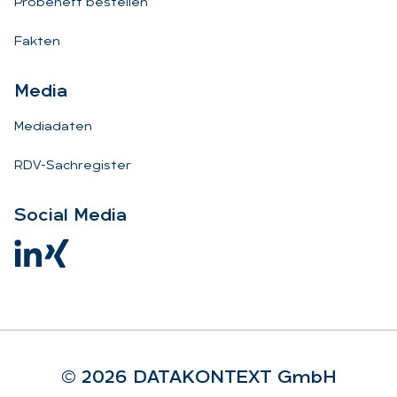
Probeheft bestellen
Fakten
Me­dia
Mediadaten
RDV-Sachregister
So­ci­al Me­dia
© 2026 DA­TA­KON­TEXT GmbH