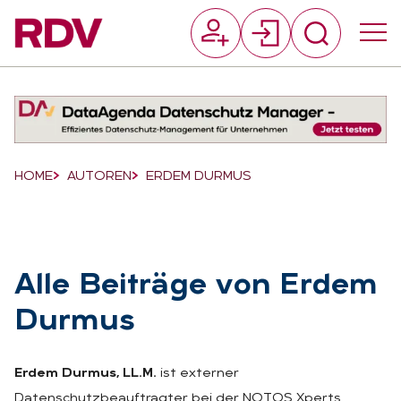
Suchfeld
Suchen
Breadcrumb-Navigation
HOME
AUTOREN
ERDEM DURMUS
Alle Bei­trä­ge von Er­dem
Dur­mus
Erdem Durmus, LL.M.
ist externer
Datenschutzbeauftragter bei der NOTOS Xperts