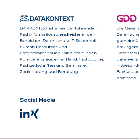
DATAKONTEXT ist einer der führenden
Die Gesell
Fachinformationsdienstleister in den
Datensicher
Bereichen Datenschutz, IT-Sicherheit,
gemeinnüt
Human Resources und
praxisgere
Entgeltabrechnung. Wir bieten Ihnen
Datenschut
Kompetenz aus einer Hand: Fachbücher,
datenverar
Fachzeitschriften und Seminare,
insbesonde
Zertifizierung und Beratung.
Fachwissen
politische 
So­ci­al Me­dia