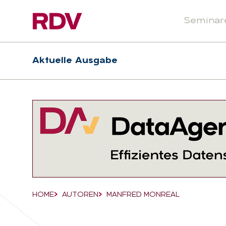
Seminar
Header
Hauptnavigation
Aktuelle Ausgabe
Suchfeld
HOME
AUTOREN
MANFRED MONREAL
Breadcrumb-Navigation