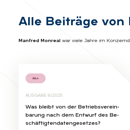
Alle Bei­trä­ge von
Manfred Monreal
war viele Jahre im Konzernd
Abo
AUSGABE 6/2025
Was bleibt von der Be­triebs­ver­ein­
ba­rung nach dem Ent­wurf des Be­
schäf­tig­ten­da­ten­ge­set­zes?