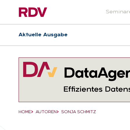
Seminar
Header
Hauptnavigation
Aktuelle Ausgabe
Suchfeld
HOME
AUTOREN
SONJA SCHMITZ
Breadcrumb-Navigation