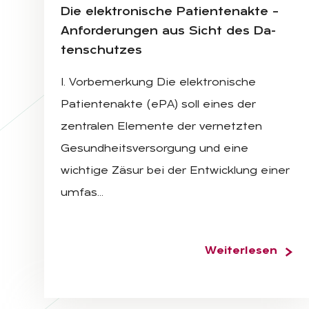
Die elek­tro­ni­sche Pa­ti­en­ten­ak­te –
An­for­de­run­gen aus Sicht des Da­
ten­schut­zes
I. Vorbemerkung Die elektronische
Patientenakte (ePA) soll eines der
zentralen Elemente der vernetzten
Gesundheitsversorgung und eine
wichtige Zäsur bei der Entwicklung einer
umfas…
Weiterlesen