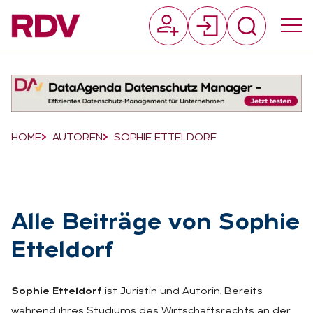
Suchfeld
Suchen
Breadcrumb-Navigation
HOME
AUTOREN
SOPHIE ETTELDORF
Alle Bei­trä­ge von So­phie
Et­tel­dorf
Sophie Etteldorf
ist Juristin und Autorin. Bereits
während ihres Studiums des Wirtschaftsrechts an der