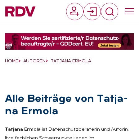
Suchfeld
Suchen
Breadcrumb-Navigation
HOME
AUTOREN
TATJANA ERMOLA
Alle Bei­trä­ge von Tat­ja­
na Er­mo­la
Tatjana Ermola
ist Datenschutzberaterin und Autorin.
Ihre fachlichen Schwerpunkte liegen im