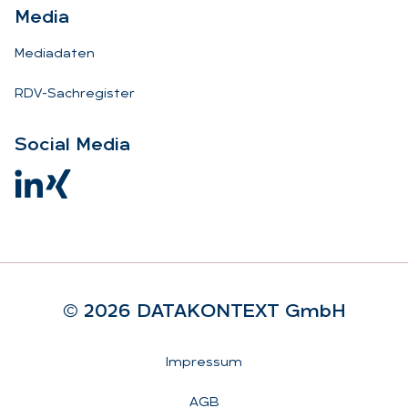
Me­dia
Mediadaten
RDV-Sachregister
So­ci­al Me­dia
© 2026 DA­TA­KON­TEXT GmbH
Rechtliches
Impressum
AGB