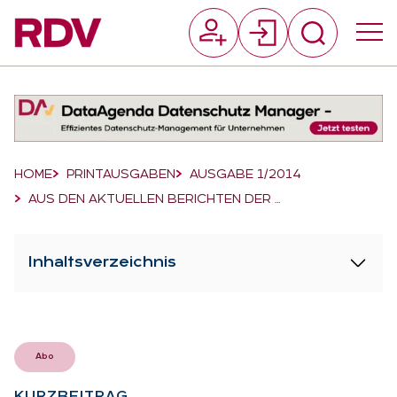
Suchfeld
Suchen
Breadcrumb-Navigation
HOME
PRINTAUSGABEN
AUSGABE 1/2014
AUS DEN AKTUELLEN BERICHTEN DER …
Inhaltsverzeichnis
Abo
KURZ­BEI­TRAG