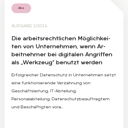
Abo
AUSGABE 1/2014
Die ar­beits­recht­li­chen Mög­lich­kei­
ten von Un­ter­neh­men, wenn Ar­
beit­neh­mer bei di­gi­ta­len An­grif­fen
als „Werk­zeug“ be­nutzt wer­den
Erfolgreicher Datenschutz in Unternehmen setzt
eine funktionierende Verzahnung von
Geschäftsleitung, IT-Abteilung,
Personalabteilung, Datenschutzbeauftragtem
und Beschäftigten vora…