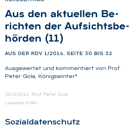
:
Aus den ak­tu­el­len Be­
rich­ten der Auf­sichts­be­
hör­den (11)
:
AUS DER RDV 1/2014, SEI­TE 30 BIS 32
Ausgewertet und kommentiert von Prof.
Peter Gola, Königswinter*
18.02.2014
·
Prof. Peter Gola
Lesezeit 6 Min.
So­zi­al­da­ten­schutz