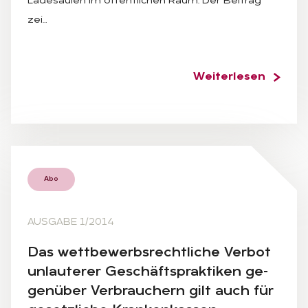
Ladesäulen im öffentlichen Raum. Der Beitrag
zei…
Weiterlesen
Abo
AUSGABE 1/2014
Das wett­be­werbs­recht­li­che Ver­bot
un­lau­te­rer Ge­schäfts­prak­ti­ken ge­
gen­über Ver­brau­chern gilt auch für