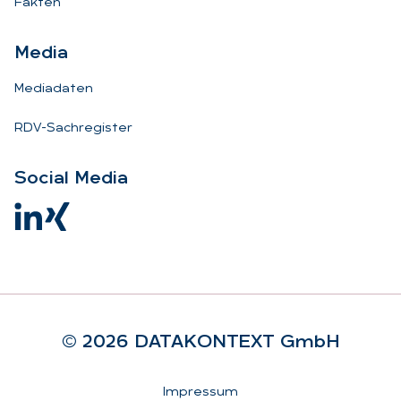
Fakten
Me­dia
Mediadaten
RDV-Sachregister
So­ci­al Me­dia
© 2026 DA­TA­KON­TEXT GmbH
Rechtliches
Impressum