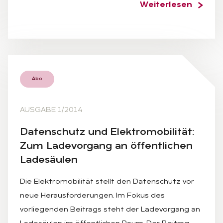
Weiterlesen
Abo
AUSGABE 1/2014
Da­ten­schutz und Elek­tro­mo­bi­li­tät:
Zum La­de­vor­gang an öf­fent­li­chen
La­de­säu­len
Die Elektromobilität stellt den Datenschutz vor
neue Herausforderungen. Im Fokus des
vorliegenden Beitrags steht der Ladevorgang an