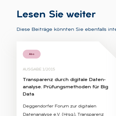
Le­sen Sie wei­ter
Diese Beiträge könnten Sie ebenfalls int
Abo
AUSGABE 1/2015
Trans­pa­renz durch di­gi­ta­le Da­ten­
ana­ly­se. Prü­fungs­me­tho­den für Big
Data
Deggendorfer Forum zur digitalen
Datenanalyse e.V. (Hrsg.), Transparenz