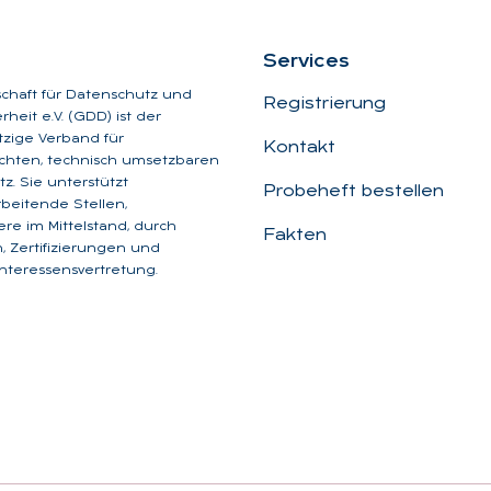
Ser­vices
schaft für Datenschutz und
Registrierung
heit e.V. (GDD) ist der
zige Verband für
Kontakt
chten, technisch umsetzbaren
z. Sie unterstützt
Probeheft bestellen
beitende Stellen,
re im Mittelstand, durch
Fakten
, Zertifizierungen und
Interessensvertretung.