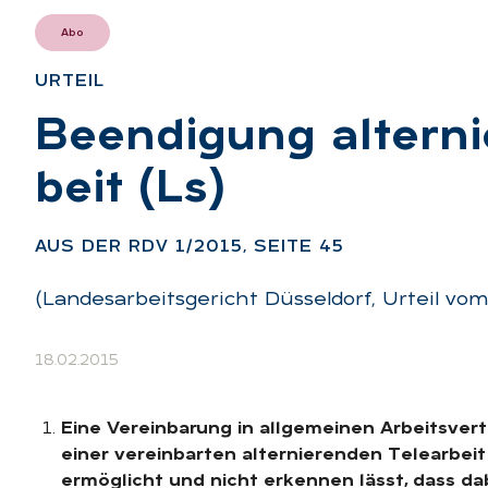
Abo
UR­TEIL
:
Be­en­di­gung al­ter­ni
beit (Ls)
:
AUS DER RDV 1/2015, SEI­TE 45
(Landesarbeitsgericht Düsseldorf, Urteil vo
18.02.2015
Eine Vereinbarung in allgemeinen Arbeitsve
einer vereinbarten alternierenden Telearbei
ermöglicht und nicht erkennen lässt, dass d