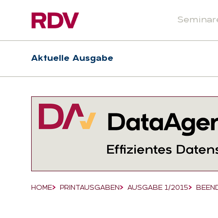
Seminar
Header
Hauptnavigation
Aktuelle Ausgabe
Suchfeld
HOME
PRINTAUSGABEN
AUSGABE 1/2015
BEEND
Breadcrumb-Navigation