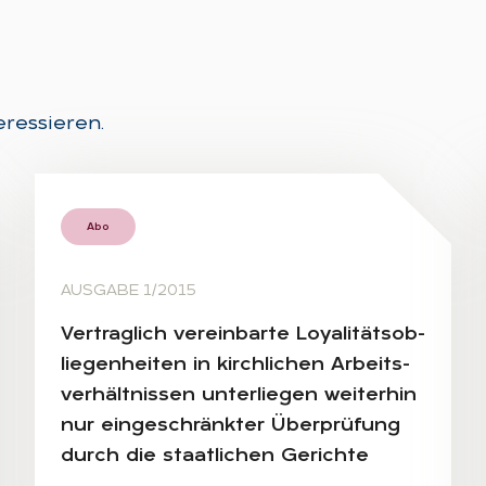
eressieren.
Abo
AUSGABE 1/2015
Ver­trag­lich ver­ein­bar­te Loya­li­täts­ob­
lie­gen­hei­ten in kirch­li­chen Ar­beits­
ver­hält­nis­sen un­ter­lie­gen wei­ter­hin
nur ein­ge­schränk­ter Über­prü­fung
durch die staat­li­chen Ge­rich­te