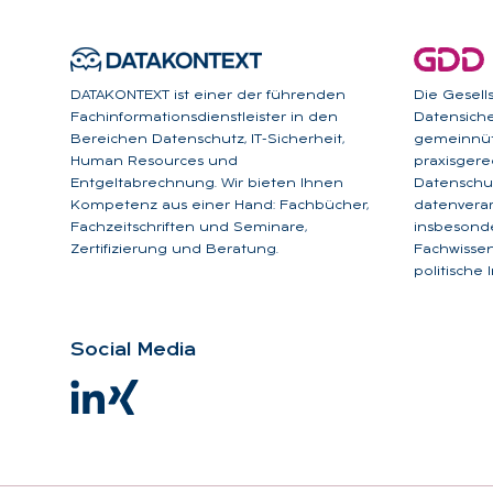
DATAKONTEXT ist einer der führenden
Die Gesell
Fachinformationsdienstleister in den
Datensicher
Bereichen Datenschutz, IT-Sicherheit,
gemeinnüt
Human Resources und
praxisgere
Entgeltabrechnung. Wir bieten Ihnen
Datenschut
Kompetenz aus einer Hand: Fachbücher,
datenverar
Fachzeitschriften und Seminare,
insbesonde
Zertifizierung und Beratung.
Fachwissen
politische 
So­ci­al Me­dia