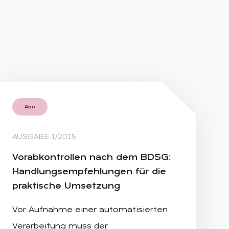
Abo
AUSGABE 1/2015
Vor­ab­kon­trol­len nach dem BDSG:
Hand­lungs­emp­feh­lun­gen für die
prak­ti­sche Um­set­zung
Vor Aufnahme einer automatisierten
Verarbeitung muss der