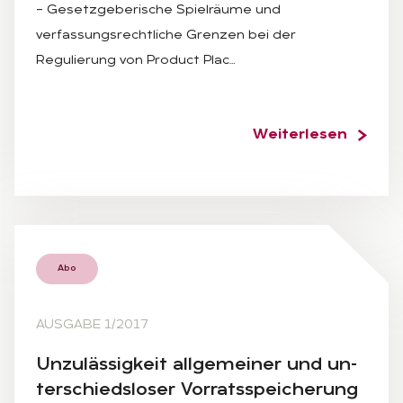
– Gesetzgeberische Spielräume und
verfassungsrechtliche Grenzen bei der
Regulierung von Product Plac…
Weiterlesen
Abo
AUSGABE 1/2017
Un­zu­läs­sig­keit all­ge­mei­ner und un­
ter­schieds­lo­ser Vor­rats­spei­che­rung