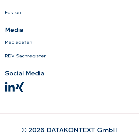
Fakten
Me­dia
Mediadaten
RDV-Sachregister
So­ci­al Me­dia
© 2026 DA­TA­KON­TEXT GmbH