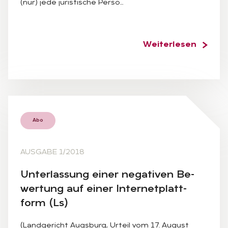
(nur) jede juristische Perso…
Weiterlesen
Abo
AUSGABE 1/2018
Un­ter­las­sung ei­ner ne­ga­ti­ven Be­
wer­tung auf ei­ner In­ter­net­platt­
form (Ls)
(Landgericht Augsburg, Urteil vom 17. August