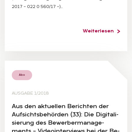
2017 – 022 0 560/17 –)…
Weiterlesen
Abo
AUSGABE 1/2018
Aus den ak­tu­el­len Be­rich­ten der
Auf­sichts­be­hör­den (33): Die Di­gi­ta­li­
sie­rung des Be­wer­ber­ma­nage­
ments – Vi­deo­in­ter­views bei der Be­