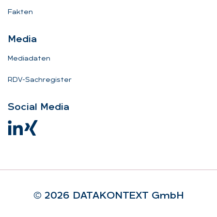
Fakten
Me­dia
Mediadaten
RDV-Sachregister
So­ci­al Me­dia
© 2026 DA­TA­KON­TEXT GmbH