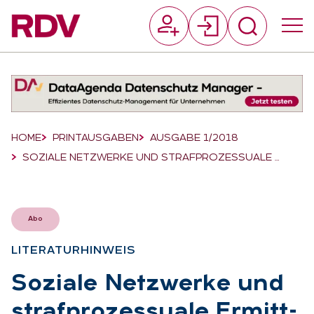
Suchfeld
Suchen
Breadcrumb-Navigation
HOME
PRINTAUSGABEN
AUSGABE 1/2018
SOZIALE NETZWERKE UND STRAFPROZESSUALE …
Abo
LI­TE­RA­TUR­HIN­WEIS
:
So­zia­le Netz­wer­ke und
straf­pro­zes­sua­le Er­mitt­