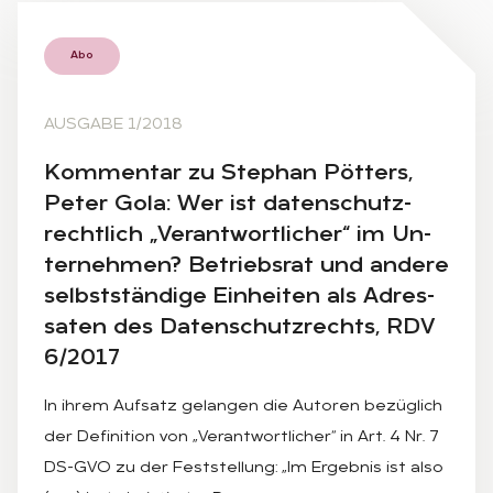
Abo
AUSGABE 1/2018
Kom­men­tar zu Ste­phan Pöt­ters,
Pe­ter Gola: Wer ist da­ten­schutz­
recht­lich „Ver­ant­wort­li­cher“ im Un­
ter­neh­men? Be­triebs­rat und an­de­re
selbst­stän­di­ge Ein­hei­ten als Adres­
sa­ten des Da­ten­schutz­rechts, RDV
6/2017
In ihrem Aufsatz gelangen die Autoren bezüglich
der Definition von „Verantwortlicher“ in Art. 4 Nr. 7
DS-GVO zu der Feststellung: „Im Ergebnis ist also