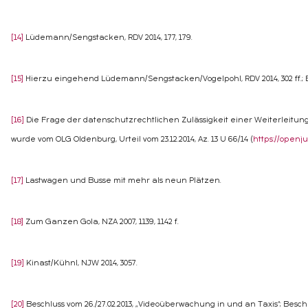
[14]
Lüdemann/Sengstacken, RDV 2014, 177, 179.
[15]
Hierzu eingehend Lüdemann/Sengstacken/Vogelpohl, RDV 2014, 302 ff.; Br
[16]
Die Frage der datenschutzrechtlichen Zulässigkeit einer Weiterleitung
wurde vom OLG Oldenburg, Urteil vom 23.12.2014, Az. 13 U 66/14 (
https://openju
[17]
Lastwagen und Busse mit mehr als neun Plätzen.
[18]
Zum Ganzen Gola, NZA 2007, 1139, 1142 f.
[19]
Kinast/Kühnl, NJW 2014, 3057.
[20]
Beschluss vom 26./27.02.2013, „Videoüberwachung in und an Taxis“; Beschlu