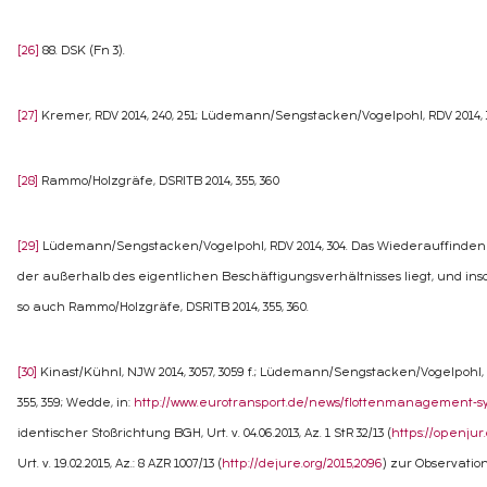
[26]
88. DSK (Fn 3).
[27]
Kremer, RDV 2014, 240, 251; Lüdemann/Sengstacken/Vogelpohl, RDV 2014, 3
[28]
Rammo/Holzgräfe, DSRITB 2014, 355, 360
[29]
Lüdemann/Sengstacken/Vogelpohl, RDV 2014, 304. Das Wiederauffinden 
der außerhalb des eigentlichen Beschäftigungsverhältnisses liegt, und insowe
so auch Rammo/Holzgräfe, DSRITB 2014, 355, 360.
[30]
Kinast/Kühnl, NJW 2014, 3057, 3059 f.; Lüdemann/Sengstacken/Vogelpohl, R
355, 359; Wedde, in:
http://www.eurotransport.de/news/flottenmanagement-sy
identischer Stoßrichtung BGH, Urt. v. 04.06.2013, Az. 1 StR 32/13 (
https://openjur
Urt. v. 19.02.2015, Az.: 8 AZR 1007/13 (
http://dejure.org/2015,2096
) zur Observatio