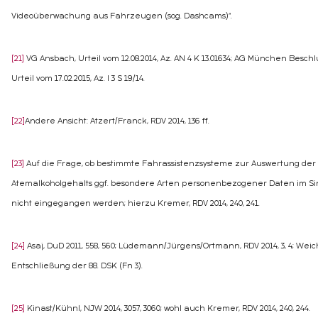
Videoüberwachung aus Fahrzeugen (sog. Dashcams)“.
[21]
VG Ansbach, Urteil vom 12.08.2014, Az. AN 4 K 13.01634; AG München Beschlus
Urteil vom 17.02.2015, Az. I 3 S 19/14.
[22]
Andere Ansicht: Atzert/Franck, RDV 2014, 136 ff.
[23]
Auf die Frage, ob bestimmte Fahrassistenzsysteme zur Auswertung d
Atemalkoholgehalts ggf. besondere Arten personenbezogener Daten im Sinne
nicht eingegangen werden; hierzu Kremer, RDV 2014, 240, 241.
[24]
Asaj, DuD 2011, 558, 560; Lüdemann/Jürgens/Ortmann, RDV 2014, 3, 4; Weicher
Entschließung der 88. DSK (Fn 3).
[25]
Kinast/Kühnl, NJW 2014, 3057, 3060; wohl auch Kremer, RDV 2014, 240, 244.