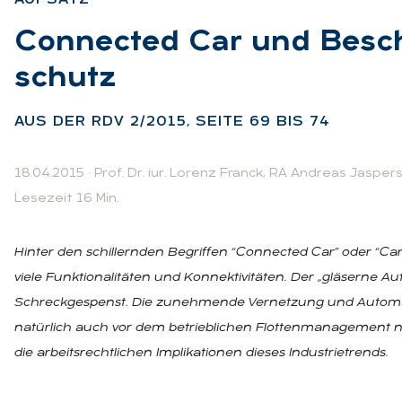
:
Con­nec­ted Car und Be­schä
schutz
:
AUS DER RDV 2/2015, SEI­TE 69 BIS 74
18.04.2015
·
Prof. Dr. iur. Lorenz Franck
,
RA Andreas Jasper
Lesezeit 16 Min.
Hinter den schillernden Begriffen “Connected Car” oder “Ca
viele Funktionalitäten und Konnektivitäten. Der „gläserne A
Schreckgespenst. Die zunehmende Vernetzung und Automa
natürlich auch vor dem betrieblichen Flottenmanagement nic
die arbeitsrechtlichen Implikationen dieses Industrietrends.