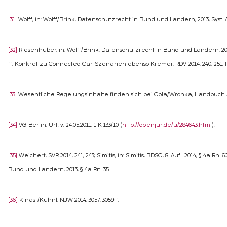
[31]
Wolff, in: Wolff/Brink, Datenschutzrecht in Bund und Ländern, 2013, Syst. A,
[32]
Riesenhuber, in: Wolff/Brink, Datenschutzrecht in Bund und Ländern, 2013,
ff. Konkret zu Connected Car-Szenarien ebenso Kremer, RDV 2014, 240, 251; R
[33]
Wesentliche Regelungsinhalte finden sich bei Gola/Wronka, Handbuch Arb
[34]
VG Berlin, Urt. v. 24.05.2011, 1 K 133/10 (
http://openjur.de/u/284643.html
).
[35]
Weichert, SVR 2014, 241, 243; Simitis, in: Simitis, BDSG, 8. Aufl. 2014, § 4a Rn
Bund und Ländern, 2013, § 4a Rn. 35.
[36]
Kinast/Kühnl, NJW 2014, 3057, 3059 f.