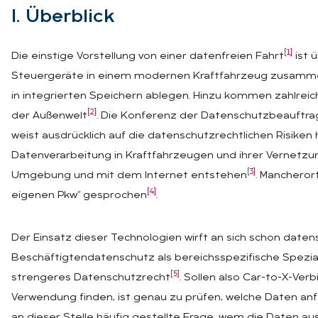
I. Über­blick
[1]
Die einstige Vorstellung von einer datenfreien Fahrt
ist 
Steuergeräte in einem modernen Kraftfahrzeug zusammen
in integrierten Speichern ablegen. Hinzu kommen zahlrei
[2]
der Außenwelt
. Die Konferenz der Datenschutzbeauftr
weist ausdrücklich auf die datenschutzrechtlichen Risiken
Datenverarbeitung in Kraftfahrzeugen und ihrer Vernetzun
[3]
Umgebung und mit dem Internet entstehen
. Mancheror
[4]
eigenen Pkw“ gesprochen
.
Der Einsatz dieser Technologien wirft an sich schon daten
Beschäftigtendatenschutz als bereichsspezifische Spezial
[5]
strengeres Datenschutzrecht
. Sollen also Car-to-X-V
Verwendung finden, ist genau zu prüfen, welche Daten anfa
an dieser Stelle häufig gestellte Frage, wem die Daten 