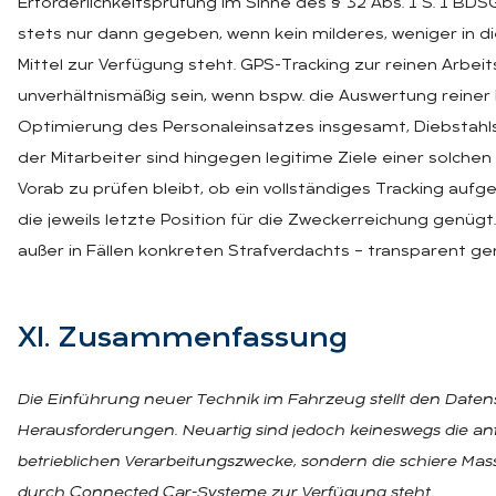
Erforderlichkeitsprüfung im Sinne des § 32 Abs. 1 S. 1 BDSG
stets nur dann gegeben, wenn kein milderes, weniger in d
Mittel zur Verfügung steht. GPS-Tracking zur reinen Arbeit
unverhältnismäßig sein, wenn bspw. die Auswertung reiner
Optimierung des Personaleinsatzes insgesamt, Diebstahls
der Mitarbeiter sind hingegen legitime Ziele einer solch
Vorab zu prüfen bleibt, ob ein vollständiges Tracking auf
die jeweils letzte Position für die Zweckerreichung genü
außer in Fällen konkreten Strafverdachts – transparent 
XI. Zu­sam­men­fas­sung
Die Einführung neuer Technik im Fahrzeug stellt den Daten
Herausforderungen. Neuartig sind jedoch keineswegs die an
betrieblichen Verarbeitungszwecke, sondern die schiere Mas
durch Connected Car-Systeme zur Verfügung steht.