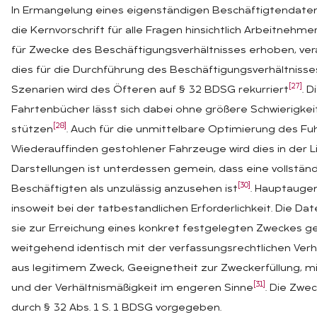
In Ermangelung eines eigenständigen Beschäftigtendate
die Kernvorschrift für alle Fragen hinsichtlich Arbeitnehm
für Zwecke des Beschäftigungsverhältnisses erhoben, ve
dies für die Durchführung des Beschäftigungsverhältnisses 
[27]
Szenarien wird des Öfteren auf § 32 BDSG rekurriert
. 
Fahrtenbücher lässt sich dabei ohne größere Schwierigkeit
[28]
stützen
. Auch für die unmittelbare Optimierung des Fuh
Wiederauffinden gestohlener Fahrzeuge wird dies in der L
Darstellungen ist unterdessen gemein, dass eine vollstä
[30]
Beschäftigten als unzulässig anzusehen ist
. Hauptauge
insoweit bei der tatbestandlichen Erforderlichkeit. Die Dat
sie zur Erreichung eines konkret festgelegten Zweckes gebo
weitgehend identisch mit der verfassungsrechtlichen Ver
aus legitimem Zweck, Geeignetheit zur Zweckerfüllung, m
[31]
und der Verhältnismäßigkeit im engeren Sinne
. Die Zwe
durch § 32 Abs. 1 S. 1 BDSG vorgegeben.