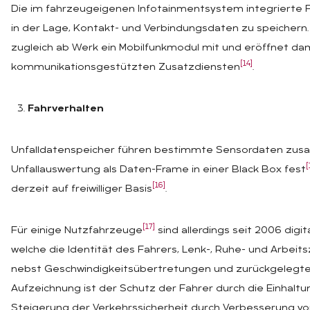
Die im fahrzeugeigenen Infotainmentsystem integrierte 
in der Lage, Kontakt- und Verbindungsdaten zu speichern.
zugleich ab Werk ein Mobilfunkmodul mit und eröffnet da
[14]
kommunikationsgestützten Zusatzdiensten
.
Fahrverhalten
Unfalldatenspeicher führen bestimmte Sensordaten zusa
[
Unfallauswertung als Daten-Frame in einer Black Box fest
[16]
derzeit auf freiwilliger Basis
.
[17]
Für einige Nutzfahrzeuge
sind allerdings seit 2006 dig
welche die Identität des Fahrers, Lenk-, Ruhe- und Arbei
nebst Geschwindigkeitsübertretungen und zurückgelegte 
Aufzeichnung ist der Schutz der Fahrer durch die Einhalt
Steigerung der Verkehrssicherheit durch Verbesserung von