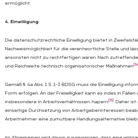
ermöglicht.
4. Einwilligung
Die datenschutzrechtliche Einwilligung bietet in Zweifelsfä
Nachweismöglichkeit für die verantwortliche Stelle und lä
ansonsten nicht zu rechtfertigen wären. Nach zutreffende
[34
und Reichweite technisch-organisatorischer Maßnahmen
Gemäß § 4a Abs. 1 S. 1-3 BDSG muss die Einwilligung informier
Form erfolgen. An der Freiwilligkeit kann es indes in Fällen
[35]
insbesondere in Arbeitsverhältnissen, hapern
. Daher is
einseitige Durchsetzung von Arbeitgeberinteressen beabsi
Arbeitnehmer eine zumutbare Handlungsalternative bleibt
Im Allgemeinen wird davon ausgegangen, dass eine wirksa