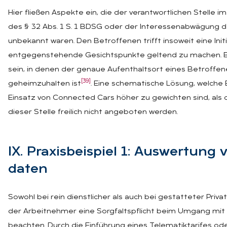
Hier fließen Aspekte ein, die der verantwortlichen Stelle 
des § 32 Abs. 1 S. 1 BDSG oder der Interessenabwägung de
unbekannt waren. Den Betroffenen trifft insoweit eine Init
entgegenstehende Gesichtspunkte geltend zu machen. Bei
sein, in denen der genaue Aufenthaltsort eines Betroffe
[39]
geheimzuhalten ist
. Eine schematische Lösung, welche
Einsatz von Connected Cars höher zu gewichten sind, als 
dieser Stelle freilich nicht angeboten werden.
IX. Pra­xis­bei­spiel 1: Aus­wer­tung
da­ten
Sowohl bei rein dienstlicher als auch bei gestatteter Pri
der Arbeitnehmer eine Sorgfaltspflicht beim Umgang m
beachten. Durch die Einführung eines Telematiktarifes od