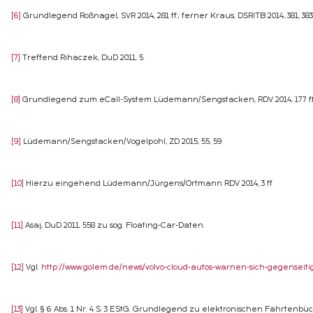
[6]
Grundlegend Roßnagel, SVR 2014, 281 ff.; ferner Kraus, DSRITB 2014, 381, 383 ff
[7]
Treffend Rihaczek, DuD 2011, 5.
[8]
Grundlegend zum eCall-System Lüdemann/Sengstacken, RDV 2014, 177 ff
[9]
Lüdemann/Sengstacken/Vogelpohl, ZD 2015, 55, 59
[10]
Hierzu eingehend Lüdemann/Jürgens/Ortmann RDV 2014, 3 ff
[11]
Asaj, DuD 2011, 558 zu sog. Floating-Car-Daten.
[12]
Vgl.
http://www.golem.de/news/volvo-cloud-autos-warnen-sich-gegenseitig-
[13]
Vgl. § 6 Abs. 1 Nr. 4 S. 3 EStG. Grundlegend zu elektronischen Fahrtenbü