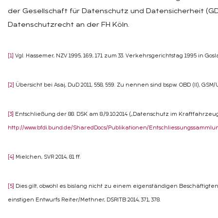
der Gesellschaft für Datenschutz und Datensicherheit (GD
Datenschutzrecht an der FH Köln.
[1]
Vgl. Hassemer, NZV 1995, 169, 171 zum 33. Verkehrsgerichtstag 1995 in Gosl
[2]
Übersicht bei Asaj, DuD 2011, 558, 559. Zu nennen sind bspw. OBD (II), GSM
[3]
Entschließung der 88. DSK am 8./9.10.2014 („Datenschutz im Kraftfahrzeug –
http://www.bfdi.bund.de/SharedDocs/Publikationen/Entschliessungssamm
[4]
Mielchen, SVR 2014, 81 ff.
[5]
Dies gilt, obwohl es bislang nicht zu einem eigenständigen Beschäftigt
einstigen Entwurfs Reiter/Methner, DSRITB 2014, 371, 378.