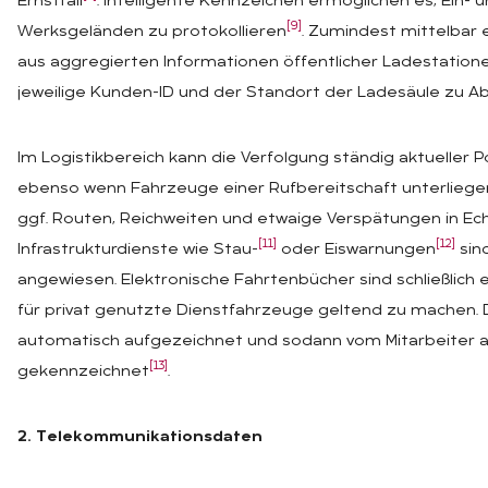
Ernstfall
. Intelligente Kennzeichen ermöglichen es, Ein- 
[9]
Werksgeländen zu protokollieren
. Zumindest mittelbar
aus aggregierten Informationen öffentlicher Ladestatione
jeweilige Kunden-ID und der Standort der Ladesäule zu 
Im Logistikbereich kann die Verfolgung ständig aktueller P
ebenso wenn Fahrzeuge einer Rufbereitschaft unterliege
ggf. Routen, Reichweiten und etwaige Verspätungen in Ech
[11]
[12]
Infrastrukturdienste wie Stau-
oder Eiswarnungen
sin
angewiesen. Elektronische Fahrtenbücher sind schließlich e
für privat genutzte Dienstfahrzeuge geltend zu machen.
automatisch aufgezeichnet und sodann vom Mitarbeiter als
[13]
gekennzeichnet
.
2. Telekommunikationsdaten