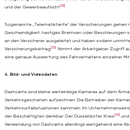
[18]
und der Gewerbeaufsicht
.
Sogenannte „Telematiktarife“ der Versicherungen gehen n
Geschwindigkeit, hastiges Bremsen oder Beschleunigen s
an den Versicherer ausgeleitet und haben sodann unmittel
[19]
Versicherungsbeitrag
. Nimmt der Arbeitgeber Zugriff au
eine genaue Auswertung des Fahrverhaltens einzelner Mit
4. Bild- und Videodaten
Dashcams sind kleine weitwinklige Kameras auf dem Armat
Verkehrsgeschehen aufzeichnen. Die Betreiber der Kamera
Verkehrsunfallsituationen sammeln. Im Unternehmenseinsa
[20]
der Beschäftigten denkbar. Der Düsseldorfer Kreis
und 
Verwendung von Dashcams allerdings weitgehend eine Abs