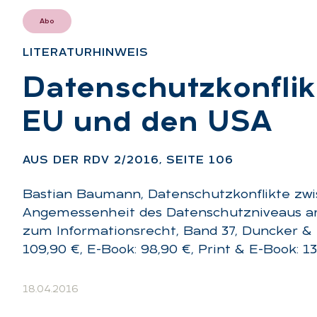
Abo
LI­TE­RA­TUR­HIN­WEIS
:
Da­ten­schutz­kon­fli
EU und den USA
:
AUS DER RDV 2/2016, SEI­TE 106
Bastian Baumann, Datenschutzkonflikte zw
Angemessenheit des Datenschutzniveaus a
zum Informationsrecht, Band 37, Duncker & Hu
109,90 €, E-Book: 98,90 €, Print & E-Book: 13
18.04.2016