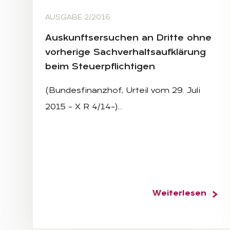
AUSGABE 2/2016
Aus­kunfts­er­su­chen an Drit­te ohne
vor­he­ri­ge Sach­ver­halts­auf­klä­rung
beim Steu­er­pflich­ti­gen
(Bundesfinanzhof, Urteil vom 29. Juli
2015 – X R 4/14–)…
Weiterlesen