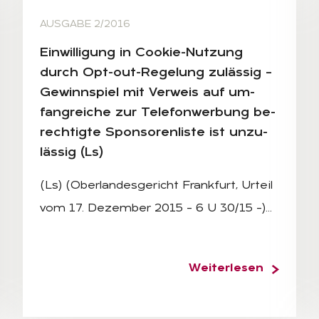
AUSGABE 2/2016
Ein­wil­li­gung in Coo­kie-Nut­zung
durch Opt-out-Re­ge­lung zu­läs­sig –
Ge­winn­spiel mit Ver­weis auf um­
fang­rei­che zur Te­le­fon­wer­bung be­
rech­tig­te Spon­so­ren­lis­te ist un­zu­
läs­sig (Ls)
(Ls) (Oberlandesgericht Frankfurt, Urteil
vom 17. Dezember 2015 – 6 U 30/15 –)…
Weiterlesen