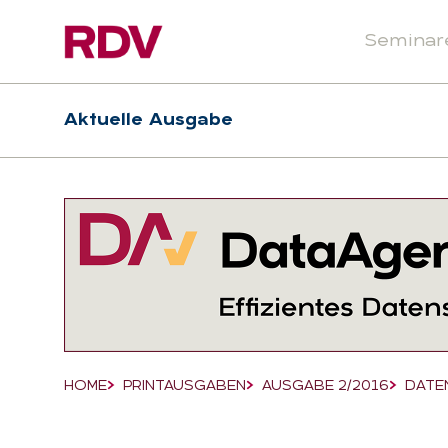
Seminar
Header
Hauptnavigation
Aktuelle Ausgabe
Suchfeld
HOME
PRINTAUSGABEN
AUSGABE 2/2016
DATE
Breadcrumb-Navigation