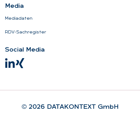
Me­dia
Mediadaten
RDV-Sachregister
So­ci­al Me­dia
© 2026 DA­TA­KON­TEXT GmbH
Rechtliches
Impressum
AGB