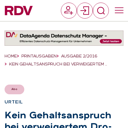
Suchfeld
Suchen
Breadcrumb-Navigation
HOME
PRINTAUSGABEN
AUSGABE 2/2016
KEIN GEHALTSANSPRUCH BEI VERWEIGERTEM …
Abo
UR­TEIL
:
Kein Ge­halts­an­spruch
bei ver­wei­ger­tem Dro­