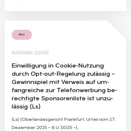
Abo
AUSGABE 2/2016
Ein­wil­li­gung in Coo­kie-Nut­zung
durch Opt-out-Re­ge­lung zu­läs­sig –
Ge­winn­spiel mit Ver­weis auf um­
fang­rei­che zur Te­le­fon­wer­bung be­
rech­tig­te Spon­so­ren­lis­te ist un­zu­
läs­sig (Ls)
(Ls) (Oberlandesgericht Frankfurt, Urteil vom 17.
Dezember 2015 – 6 U 30/15 –)…