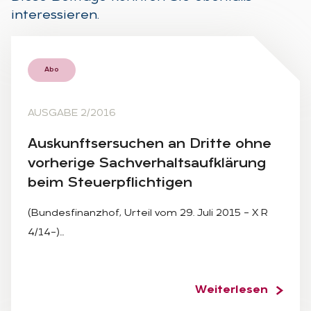
interessieren.
Abo
AUSGABE 2/2016
Aus­kunfts­er­su­chen an Drit­te ohne
vor­he­ri­ge Sach­ver­halts­auf­klä­rung
beim Steu­er­pflich­ti­gen
(Bundesfinanzhof, Urteil vom 29. Juli 2015 – X R
4/14–)…
Weiterlesen