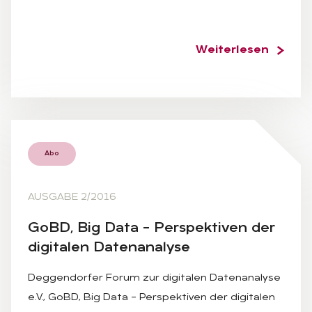
Weiterlesen
Abo
AUSGABE 2/2016
GoBD, Big Data – Per­spek­ti­ven der
di­gi­ta­len Da­ten­ana­ly­se
Deggendorfer Forum zur digitalen Datenanalyse
e.V., GoBD, Big Data – Perspektiven der digitalen