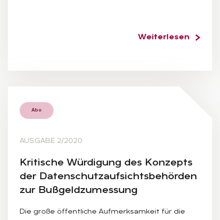
Weiterlesen
Abo
AUSGABE 2/2020
Kri­ti­sche Wür­di­gung des Kon­zepts
der Da­ten­schutz­auf­sichts­be­hör­den
zur Buß­geld­zu­mes­sung
Die große öffentliche Aufmerksamkeit für die