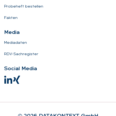
Probeheft bestellen
Fakten
Me­dia
Mediadaten
RDV-Sachregister
So­ci­al Me­dia