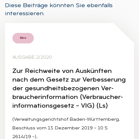
Diese Beiträge könnten Sie ebenfalls
interessieren.
Abo
AUSGABE 2/2020
Zur Reich­wei­te von Aus­künf­ten
nach dem Ge­setz zur Ver­bes­se­rung
der ge­sund­heits­be­zo­ge­nen Ver­
brau­cher­infor­ma­ti­on (Ver­brau­cher­
infor­ma­ti­ons­ge­setz – VIG) (Ls)
(Verwaltungsgerichtshof Baden-Württemberg,
Beschluss vom 13. Dezember 2019 – 10 S
2614/19 –)…