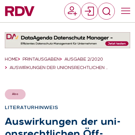
Suchfeld
Suchen
Breadcrumb-Navigation
HOME
PRINTAUSGABEN
AUSGABE 2/2020
AUSWIRKUNGEN DER UNIONSRECHTLICHEN …
Abo
LI­TE­RA­TUR­HIN­WEIS
:
Aus­wir­kun­gen der uni­
ons­recht­li­chen Öff­