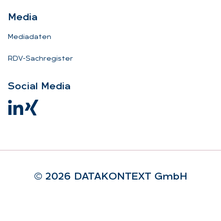
Me­dia
Mediadaten
RDV-Sachregister
So­ci­al Me­dia
© 2026 DA­TA­KON­TEXT GmbH
Rechtliches
Impressum