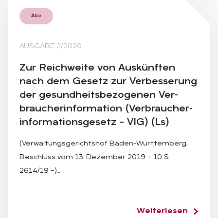
Abo
AUSGABE 2/2020
Zur Reich­wei­te von Aus­künf­ten
nach dem Ge­setz zur Ver­bes­se­rung
der ge­sund­heits­be­zo­ge­nen Ver­
brau­cher­infor­ma­ti­on (Ver­brau­cher­
infor­ma­ti­ons­ge­setz – VIG) (Ls)
(Verwaltungsgerichtshof Baden-Württemberg,
Beschluss vom 13. Dezember 2019 – 10 S
2614/19 –)…
Weiterlesen