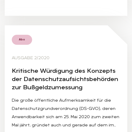
Abo
AUSGABE 2/2020
Kri­ti­sche Wür­di­gung des Kon­zepts
der Da­ten­schutz­auf­sichts­be­hör­den
zur Buß­geld­zu­mes­sung
Die große öffentliche Aufmerksamkeit für die
Datenschutzgrundverordnung (DS-GVO), deren
Anwendbarkeit sich am 25. Mai 2020 zum zweiten
Mal jährt, gründet auch und gerade auf dem im…