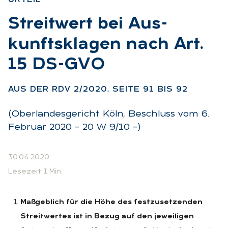
:
Streit­wert bei Aus­
kunfts­kla­gen nach Art.
15 DS-GVO
:
AUS DER RDV 2/2020, SEI­TE 91 BIS 92
(Oberlandesgericht Köln, Beschluss vom 6.
Februar 2020 – 20 W 9/10 –)
30.04.2020
Lesezeit 1 Min.
Maßgeblich für die Höhe des festzusetzenden
Streitwertes ist in Bezug auf den jeweiligen