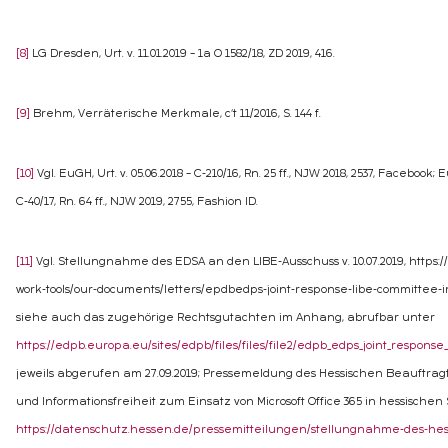
[8]
LG Dresden, Urt. v. 11.01.2019 – 1a O 1582/18, ZD 2019, 416.
[9]
Brehm, Verräterische Merkmale, c‘t 11/2016, S. 144 f.
[10]
Vgl. EuGH, Urt. v. 05.06.2018 – C-210/16, Rn. 25 ff., NJW 2018, 2537, Facebook; E
C-40/17, Rn. 64 ff., NJW 2019, 2755, Fashion ID.
[11]
Vgl. Stellungnahme des EDSA an den LIBE-Ausschuss v. 10.07.2019, https:
work-tools/our-documents/letters/epdbedps-joint-response-libe-committee-i
siehe auch das zugehörige Rechtsgutachten im Anhang, abrufbar unter
https://edpb.europa.eu/sites/edpb/files/files/file2/edpb_edps_joint_respons
jeweils abgerufen am 27.09.2019; Pressemeldung des Hessischen Beauftrag
und Informationsfreiheit zum Einsatz von Microsoft Office 365 in hessischen S
https://datenschutz.hessen.de/pressemitteilungen/stellungnahme-des-hes