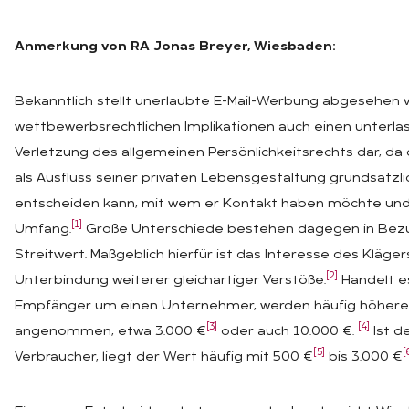
Anmerkung von RA Jonas Breyer, Wiesbaden:
Bekanntlich stellt unerlaubte E-Mail-Werbung abgesehen 
wettbewerbsrechtlichen Implikationen auch einen unterlas
Verletzung des allgemeinen Persönlichkeitsrechts dar, d
als Ausfluss seiner privaten Lebensgestaltung grundsätzli
entscheiden kann, mit wem er Kontakt haben möchte und
[1]
Umfang.
Große Unterschiede bestehen dagegen in Bez
Streitwert. Maßgeblich hierfür ist das Interesse des Kläger
[2]
Unterbindung weiterer gleichartiger Verstöße.
Handelt e
Empfänger um einen Unternehmer, werden häufig höher
[3]
[4]
angenommen, etwa 3.000 €
oder auch 10.000 €.
Ist d
[5]
[
Verbraucher, liegt der Wert häufig mit 500 €
bis 3.000 €