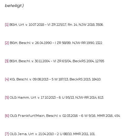
beteiligt.)
[1]
BGH, Urt. v. 10.07.2018 – VI ZR 225/17, Rn. 14, NJW 2018, 3506.
[2]
BGH, Beschl. v. 26.04.1990 – I ZR 58/89, NJW-RR 1990, 1322.
[3]
BGH, Beschl. v. 30.11.2004 – VI ZR 65/04, BeckRS 2004, 12785
[4]
KG, Beschl. v. 09.08.2013 – 5 W 187/13, BeckRS 2015, 18410.
[5]
OLG Hamm, Urt. v. 17.10.2013 – 6 U 95/13, NJW-RR 2014, 613.
[6]
OLG Frankfurt/Main, Beschl. v. 02.03.2016 – 6 W 9/16, MMR 2016, 454.
[7]
OLG Jena, Urt. v. 21.04.2010 – 2 U 88/10, MMR 2011, 101.