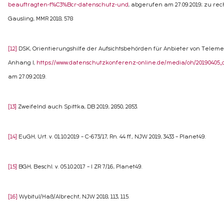
beauftragten-f%C3%Bcr-datenschutz-und
, abgerufen am 27.09.2019; zu re
Gausling, MMR 2018, 578
[12]
DSK, Orientierungshilfe der Aufsichtsbehörden für Anbieter von Telemed
Anhang I,
https://www.datenschutzkonferenz-online.de/media/oh/20190405_
am 27.09.2019.
[13]
Zweifelnd auch Spittka, DB 2019, 2850, 2853.
[14]
EuGH, Urt. v. 01.10.2019 – C-673/17, Rn. 44 ff., NJW 2019, 3433 – Planet49.
[15]
BGH, Beschl. v. 05.10.2017 – I ZR 7/16, Planet49.
[16]
Wybitul/Haß/Albrecht, NJW 2018, 113, 115.