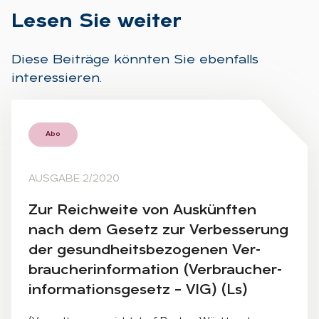
Le­sen Sie wei­ter
Diese Beiträge könnten Sie ebenfalls
interessieren.
Abo
AUSGABE 2/2020
Zur Reich­wei­te von Aus­künf­ten
nach dem Ge­setz zur Ver­bes­se­rung
der ge­sund­heits­be­zo­ge­nen Ver­
brau­cher­infor­ma­ti­on (Ver­brau­cher­
infor­ma­ti­ons­ge­setz – VIG) (Ls)