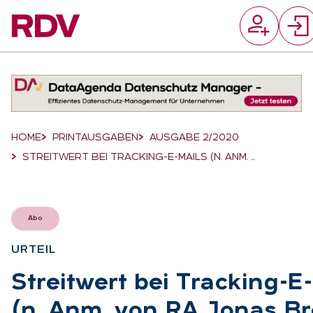
Suchfeld
Suchen
Breadcrumb-Navigation
HOME
PRINTAUSGABEN
AUSGABE 2/2020
STREITWERT BEI TRACKING-E-MAILS (N. ANM. …
Abo
UR­TEIL
:
Streit­wert bei Tracking-E
(n. Anm. von RA Jo­nas Br