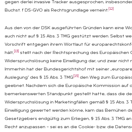
gegen derlei invasive Tracker ausgesprochen, insbesondere
[12]
Buchst. f DS-GVO als Rechtsgrundlage verneint.
Aus den von der DSK ausgeführten Gründen kann eine Wi
auch nicht auf § 15 Abs. 3 TMG gestützt werden. Selbst w
Vorschrift entgegen ihrem Wortlaut für europarechtskon
[13]
hält,
stellt nach der Rechtsprechung des Europäischen 
Widerspruchslösung keine Einwilligung dar, und zwar nicht 
Immerhin hat der Bundesgerichtshof mit seiner „europa
[15]
Auslegung“ des § 15 Abs. 3 TMG
den Weg zum Europäisc
geebnet. Nachdem sich die Europäische Kommission auf 
bemerkenswerten Standpunkt gestellt hatte, dass die d
Widerspruchslösung in Marketingfällen gemäß § 15 Abs. 3 
Einwilligung gewertet werden könne, kam das Bemühen d
Gesetzgebers endgültig zum Erliegen, § 15 Abs. 3 TMG an
Recht anzupassen – sei es an die Cookie- bzw. die Datensc