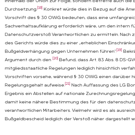
innerhalb der Union zur Folge, sondern betreffe auch die E
[18]
Durchsetzung.
Konkret würde dies in Bezug auf die Anw
Vorschrift des § 30 OWiG bedeuten, dass eine umfangrei
Sachverhaltsaufklärung erforderlich wäre, um den intern f
Datenschutzverstoß Verantwortlichen zu ermitteln. Nach 
des Gerichts würde dies zu einer „erheblichen Einschränk
[19]
Bußgeldverhängung gegen Unternehmen führen“.
Bekrä
[20]
Argument durch den
Befund, dass Art. 83 Abs. 8 DS-GV
mitgliedsstaatliche Regelungen lediglich hinsichtlich verfa
Vorschriften vorsehe, während § 30 OWiG einen darüber
[21]
Regelungsgehalt aufweise.
Nach Auffassung des LG Bonn
Ergebnis ein Abstellen auf nationale Zurechnungsregelung
damit keine nähere Bestimmung des für den datenschutz
verantwortlichen Mitarbeiters. Vielmehr wird es als ausrei
Bußgeldbescheid lediglich der Verstoß näher dargestellt wi