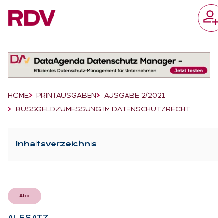
Suchfeld
Suchen
Breadcrumb-Navigation
HOME
PRINTAUSGABEN
AUSGABE 2/2021
BUSSGELDZUMESSUNG IM DATENSCHUTZRECHT
Inhaltsverzeichnis
Abo
AUF­SATZ