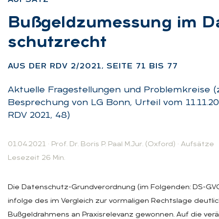
:
Buß­geld­zu­mes­sung im Da
schutz­recht
:
AUS DER RDV 2/2021, SEI­TE 71 BIS 77
Aktuelle Fragestellungen und Problemkreise (
Besprechung von LG Bonn, Urteil vom 11.11.20
RDV 2021, 48)
01.04.2021
·
Prof. Dr. Boris P. Paal M.Jur. (Oxford)
·
Aufsätze
Lesezeit 26 Min.
Die Datenschutz-Grundverordnung (im Folgenden: DS-GVO
infolge des im Vergleich zur vormaligen Rechtslage deutli
Bußgeldrahmens an Praxisrelevanz gewonnen. Auf die verä