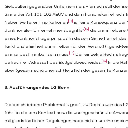
Geldbußen gegenüber Unternehmen. Hiernach soll der Be
Sinne der Art. 101, 102 AEUV und damit unionskartellrecht
[13]
Neben weiteren Implikationen
ist eine Konsequenz der
[14]
„funktionalen Unternehmensbegriffs“
die unmittelbare 
eines Funktionsträgerprinzips. In diesem Sinne haftet da
funktionale Einheit unmittelbar für den Verstoß (irgend-)ei
[15]
einmal bestimmbar sein muss.
Der einzelne Rechtsträge
[16]
betrachtet Adressat des Bußgeldbescheides.
In die H
aber (gesamtschuldnerisch) letztlich der gesamte Konzer
3. Ausführungen
des LG Bonn
Die beschriebene Problematik greift zu Recht auch das LG
führt in diesem Kontext aus, die uneingeschränkte Anwen
mitgliedstaatlicher Regelungen habe nicht nur eine uneinh