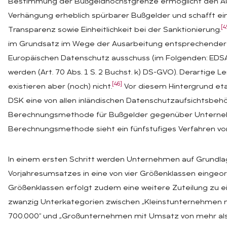
Bestimmung der Bußgeldhöchstgrenze ermöglicht den Au
Verhängung erheblich spürbarer Bußgelder und schafft ei
[4
Transparenz sowie Einheitlichkeit bei der Sanktionierung.
im Grundsatz im Wege der Ausarbeitung entsprechender L
Europäischen Datenschutz ausschuss (im Folgenden: EDS
werden (Art. 70 Abs. 1 S. 2 Buchst. k) DS-GVO). Derartige Le
[46]
existieren aber (noch) nicht.
Vor diesem Hintergrund eta
DSK eine von allen inländischen Datenschutzaufsichtsb
Berechnungsmethode für Bußgelder gegenüber Unterne
Berechnungsmethode sieht ein fünfstufiges Verfahren vor
In einem ersten Schritt werden Unternehmen auf Grundl
Vorjahresumsatzes in eine von vier Größenklassen eingeor
Größenklassen erfolgt zudem eine weitere Zuteilung zu e
zwanzig Unterkategorien zwischen „Kleinstunternehmen m
700.000“ und „Großunternehmen mit Umsatz von mehr als 