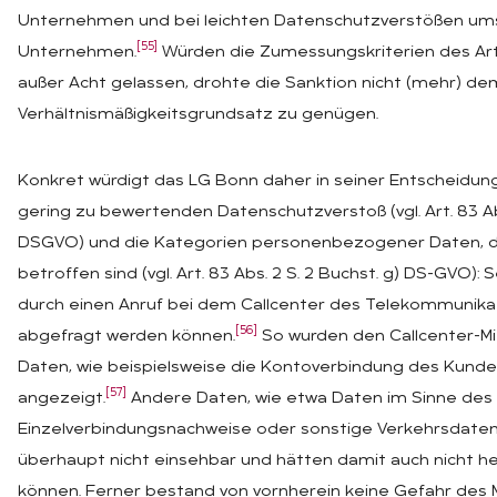
Unternehmen und bei leichten Datenschutzverstößen um
[55]
Unternehmen.
Würden die Zumessungskriterien des Art.
außer Acht gelassen, drohte die Sanktion nicht (mehr) de
Verhältnismäßigkeitsgrundsatz zu genügen.
Konkret würdigt das LG Bonn daher in seiner Entscheidung
gering zu bewertenden Datenschutzverstoß (vgl. Art. 83 Abs
DSGVO) und die Kategorien personenbezogener Daten, d
betroffen sind (vgl. Art. 83 Abs. 2 S. 2 Buchst. g) DS-GVO):
durch einen Anruf bei dem Callcenter des Telekommunikat
[56]
abgefragt werden können.
So wurden den Callcenter-M
Daten, wie beispielsweise die Kontoverbindung des Kunden
[57]
angezeigt.
Andere Daten, wie etwa Daten im Sinne des A
Einzelverbindungsnachweise oder sonstige Verkehrsdaten 
überhaupt nicht einsehbar und hätten damit auch nicht
können. Ferner bestand von vornherein keine Gefahr des 