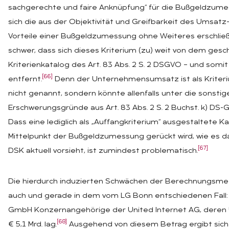
sachgerechte und faire Anknüpfung“ für die Bußgeldzume
sich die aus der Objektivität und Greifbarkeit des Umsatz
Vorteile einer Bußgeldzumessung ohne Weiteres erschließ
schwer, dass sich dieses Kriterium (zu) weit von dem ges
Kriterienkatalog des Art. 83 Abs. 2 S. 2 DSGVO – und som
[66]
entfernt.
Denn der Unternehmensumsatz ist als Kriteri
nicht genannt, sondern könnte allenfalls unter die sonsti
Erschwerungsgründe aus Art. 83 Abs. 2 S. 2 Buchst. k) DS
Dass eine lediglich als „Auffangkriterium“ ausgestaltete K
Mittelpunkt der Bußgeldzumessung gerückt wird, wie es 
[67]
DSK aktuell vorsieht, ist zumindest problematisch.
Die hierdurch induzierten Schwächen der Berechnungsme
auch und gerade in dem vom LG Bonn entschiedenen Fall: 
GmbH Konzernangehörige der United Internet AG, deren 
[68]
€ 5,1 Mrd. lag.
Ausgehend von diesem Betrag ergibt sich 