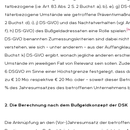
tatbezogene (i.e. Art. 83 Abs. 2 S. 2 Buchst. a), b), e), g) D
täterbezogene Umstände wie getroffene Präventivmaßnahme
2 Buchst. d), i), j) DS-GVO) und das Nachtatverhalten (vgl. Art
[4
f), h) DS-GVO) des Bußgeldadressaten eine Rolle spielen.
DS-GVO benannten Zumessungskriterien sind dabei nicht 
verstehen, wie sich – unter anderem – aus der Auffangklause
Buchst. k) DS-GVO ergibt, wonach jegliche anderen ersc
Umstände im jeweiligen Fall von Relevanz sein sollen. Zudem
6 DSGVO im Sinne einer Höchstgrenze festgelegt, dass d
zu € 10 Mio. respektive € 20 Mio. oder – soweit dieser Betr
% des Jahresumsatzes des betroffenen Unternehmens be
2. Die Berechnung nach dem Bußgeldkonzept der DSK
Die Anknüpfung an den (Vor-)Jahresumsatz der betroff