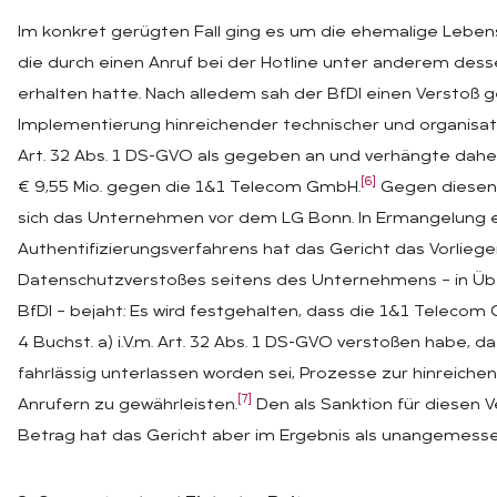
Im konkret gerügten Fall ging es um die ehemalige Leben
die durch einen Anruf bei der Hotline unter anderem de
erhalten hatte. Nach alledem sah der BfDI einen Verstoß ge
Implementierung hinreichender technischer und organisa
Art. 32 Abs. 1 DS-GVO als gegeben an und verhängte dahe
[6]
€ 9,55 Mio. gegen die 1&1 Telecom GmbH.
Gegen diesen
sich das Unternehmen vor dem LG Bonn. In Ermangelung e
Authentifizierungsverfahrens hat das Gericht das Vorliege
Datenschutzverstoßes seitens des Unternehmens – in Ü
BfDI – bejaht: Es wird festgehalten, dass die 1&1 Telecom
4 Buchst. a) i.V.m. Art. 32 Abs. 1 DS-GVO verstoßen habe, da
fahrlässig unterlassen worden sei, Prozesse zur hinreiche
[7]
Anrufern zu gewährleisten.
Den als Sanktion für diesen 
Betrag hat das Gericht aber im Ergebnis als unangemess