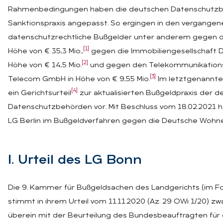
Rahmenbedingungen haben die deutschen Datenschutzbe
Sanktionspraxis angepasst. So ergingen in den vergange
datenschutzrechtliche Bußgelder unter anderem gegen 
[1]
Höhe von € 35,3 Mio.,
gegen die Immobiliengesellschaft 
[2]
Höhe von € 14,5 Mio.
und gegen den Telekommunikationsd
[3]
Telecom GmbH in Höhe von € 9,55 Mio.
Im letztgenannten
[4]
ein Gerichtsurteil
zur aktualisierten Bußgeldpraxis der 
Datenschutzbehörden vor. Mit Beschluss vom 18.02.2021 
LG Berlin im Bußgeldverfahren gegen die Deutsche Wohne
I. Ur­teil des LG Bonn
Die 9. Kammer für Bußgeldsachen des Landgerichts (im F
stimmt in ihrem Urteil vom 11.11.2020 (Az. 29 OWi 1/20) zwa
überein mit der Beurteilung des Bundesbeauftragten für