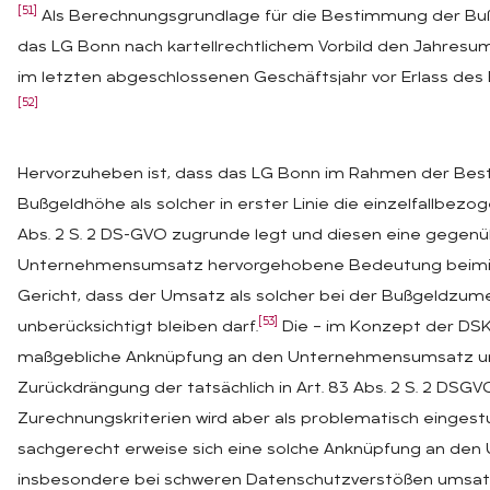
[51]
Als Berechnungsgrundlage für die Bestimmung der Bu
das LG Bonn nach kartellrechtlichem Vorbild den Jahre
im letzten abgeschlossenen Geschäftsjahr vor Erlass des
[52]
Hervorzuheben ist, dass das LG Bonn im Rahmen der Be
Bußgeldhöhe als solcher in erster Linie die einzelfallbezog
Abs. 2 S. 2 DS-GVO zugrunde legt und diesen eine gegen
Unternehmensumsatz hervorgehobene Bedeutung beimis
Gericht, dass der Umsatz als solcher bei der Bußgeldzum
[53]
unberücksichtigt bleiben darf.
Die – im Konzept der DSK
maßgebliche Anknüpfung an den Unternehmensumsatz und
Zurückdrängung der tatsächlich in Art. 83 Abs. 2 S. 2 DSG
Zurechnungskriterien wird aber als problematisch eingestu
sachgerecht erweise sich eine solche Anknüpfung an d
insbesondere bei schweren Datenschutzverstößen umsa