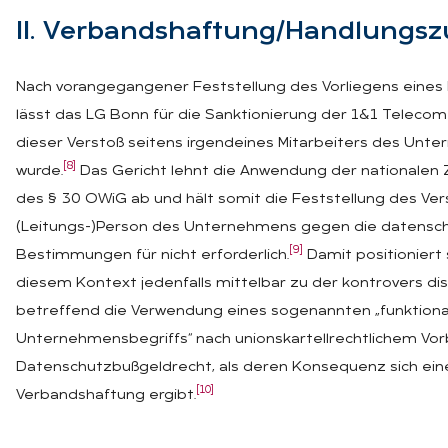
II. Ver­band­s­haf­tung/Hand­lungs­
Nach vorangegangener Feststellung des Vorliegens eine
lässt das LG Bonn für die Sanktionierung der 1&1 Telec
dieser Verstoß seitens irgendeines Mitarbeiters des Un
[8]
wurde.
Das Gericht lehnt die Anwendung der nationalen 
des § 30 OWiG ab und hält somit die Feststellung des Ver
(Leitungs-)Person des Unternehmens gegen die datensch
[9]
Bestimmungen für nicht erforderlich.
Damit positioniert 
diesem Kontext jedenfalls mittelbar zu der kontrovers di
betreffend die Verwendung eines sogenannten „funktiona
Unternehmensbegriffs“ nach unionskartellrechtlichem Vorb
Datenschutzbußgeldrecht, als deren Konsequenz sich ein
[10]
Verbandshaftung ergibt.