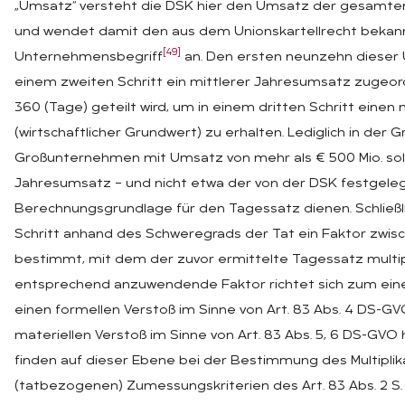
„Umsatz“ versteht die DSK hier den Umsatz der gesam
und wendet damit den aus dem Unionskartellrecht bekann
[49]
Unternehmensbegriff
an. Den ersten neunzehn dieser 
einem zweiten Schritt ein mittlerer Jahresumsatz zugeor
360 (Tage) geteilt wird, um in einem dritten Schritt einen
(wirtschaftlicher Grundwert) zu erhalten. Lediglich in der 
Großunternehmen mit Umsatz von mehr als € 500 Mio. sol
Jahresumsatz – und nicht etwa der von der DSK festgelegt
Berechnungsgrundlage für den Tagessatz dienen. Schließli
Schritt anhand des Schweregrads der Tat ein Faktor zwisc
bestimmt, mit dem der zuvor ermittelte Tagessatz multipli
entsprechend anzuwendende Faktor richtet sich zum eine
einen formellen Verstoß im Sinne von Art. 83 Abs. 4 DS-G
materiellen Verstoß im Sinne von Art. 83 Abs. 5, 6 DS-GV
finden auf dieser Ebene bei der Bestimmung des Multiplik
(tatbezogenen) Zumessungskriterien des Art. 83 Abs. 2 S