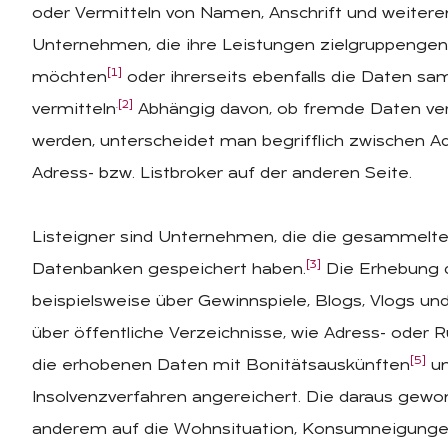
oder Vermitteln von Namen, Anschrift und weite
Unternehmen, die ihre Leistungen zielgruppenge
[1]
möchten
oder ihrerseits ebenfalls die Daten sa
.
[2]
vermitteln
Abhängig davon, ob fremde Daten ve
werden, unterscheidet man begrifflich zwischen Ad
Adress- bzw. Listbroker auf der anderen Seite.
Listeigner sind Unternehmen, die die gesammelte
[3]
Datenbanken gespeichert haben.
Die Erhebung d
beispielsweise über Gewinnspiele, Blogs, Vlogs und
über öffentliche Verzeichnisse, wie Adress- oder
[5]
die erhobenen Daten mit Bonitätsauskünften
un
Insolvenzverfahren angereichert. Die daraus gew
anderem auf die Wohnsituation, Konsumneigungen,