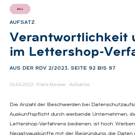
Abo
AUF­SATZ
:
Ver­ant­wort­lich­kei
im Let­ter­shop-Ver­f
AUS DER RDV 2/2023, SEI­TE 92 BIS 97
01.04.2023
·
Frank Becker
·
Aufsätze
Die Anzahl der Beschwerden bei Datenschutzaufs
Auskunftspflicht durch werbende Unternehmen, d
Lettershop-Verfahrens bedienen, ist hoch. Werbe
Negativauskünfte mit der Begründung, die Daten 