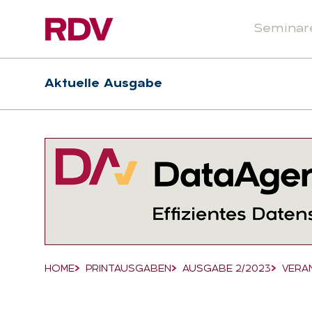
Seminar
Header
Hauptnavigation
Aktuelle Ausgabe
Suchfeld
HOME
PRINTAUSGABEN
AUSGABE 2/2023
VERA
Breadcrumb-Navigation