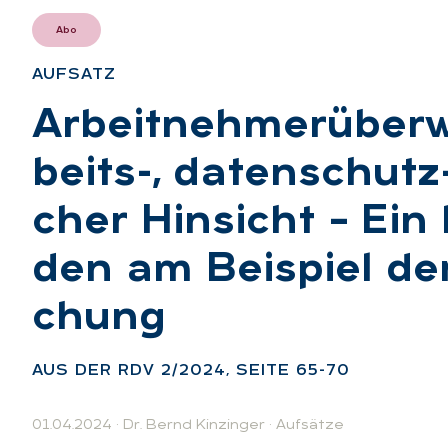
Abo
AUF­SATZ
:
Ar­beit­neh­mer­über­
beits-, da­ten­schutz-
cher Hin­sicht – Ein k
den am Bei­spiel der 
chung
:
AUS DER RDV 2/2024, SEI­TE 65-70
01.04.2024
·
Dr. Bernd Kinzinger
·
Aufsätze