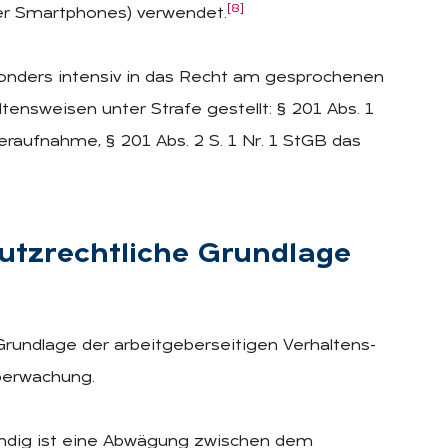
[8]
er Smartphones) verwendet.
nders intensiv in das Recht am gesprochenen
ensweisen unter Strafe gestellt: § 201 Abs. 1
geraufnahme, § 201 Abs. 2 S. 1 Nr. 1 StGB das
utz­recht­li­che Grund­la­ge
Grundlage der arbeitgeberseitigen Verhaltens-
berwachung.
wendig ist eine Abwägung zwischen dem