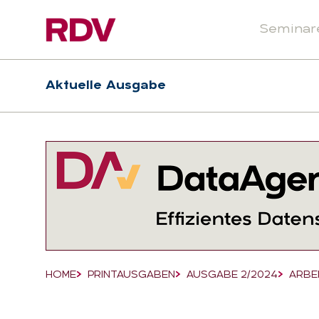
Seminar
Header
Hauptnavigation
Aktuelle Ausgabe
Suchfeld
HOME
PRINTAUSGABEN
AUSGABE 2/2024
ARBE
Breadcrumb-Navigation