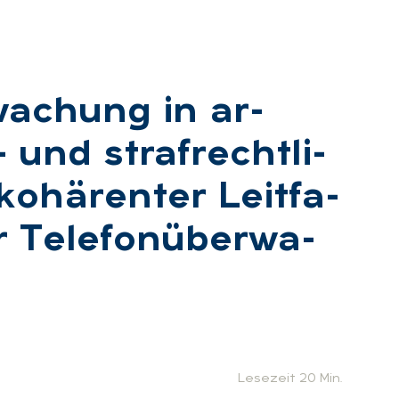
wa­chung in ar­
 und straf­recht­li­
o­hä­ren­ter Leit­fa­
Te­le­fon­über­wa­
Lesezeit 20 Min.