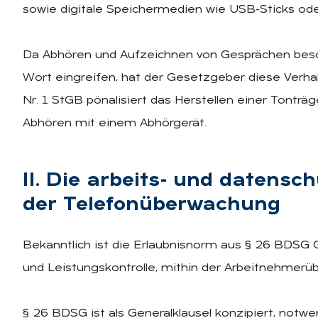
sowie digitale Speichermedien wie USB-Sticks od
Da Abhören und Aufzeichnen von Gesprächen beso
Wort eingreifen, hat der Gesetzgeber diese Verhalt
Nr. 1 StGB pönalisiert das Herstellen einer Tonträ
Abhören mit einem Abhörgerät.
II. Die ar­beits- und da­ten­sch
der Te­le­fon­über­wa­chung
Bekanntlich ist die Erlaubnisnorm aus § 26 BDSG 
und Leistungskontrolle, mithin der Arbeitnehmerü
§ 26 BDSG ist als Generalklausel konzipiert, not