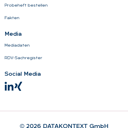
Probeheft bestellen
Fakten
Me­dia
Mediadaten
RDV-Sachregister
So­ci­al Me­dia
© 2026 DA­TA­KON­TEXT GmbH