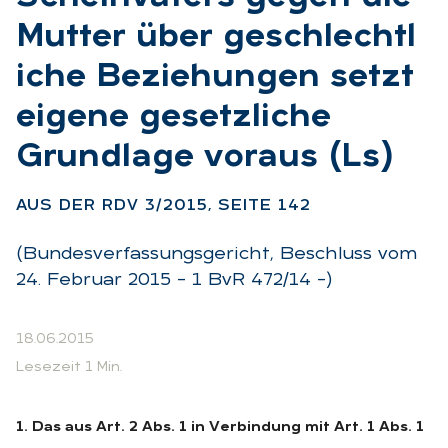
Mut­ter über ge­schlecht­l
i­che Be­zie­hun­gen setzt
ei­ge­ne ge­setz­li­che
Grund­la­ge vor­aus (Ls)
:
AUS DER RDV 3/2015, SEI­TE 142
(Bundesverfassungsgericht, Beschluss vom
24. Februar 2015 – 1 BvR 472/14 –)
18.06.2015
Lesezeit 1 Min.
1. Das aus Art. 2 Abs. 1 in Verbindung mit Art. 1 Abs. 1