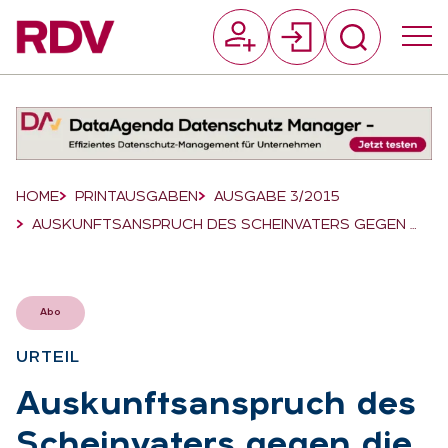
Suchfeld
Suchen
Breadcrumb-Navigation
HOME
PRINTAUSGABEN
AUSGABE 3/2015
AUSKUNFTSANSPRUCH DES SCHEINVATERS GEGEN …
Abo
UR­TEIL
:
Aus­kunfts­an­spruch des
Schein­va­ters ge­gen die