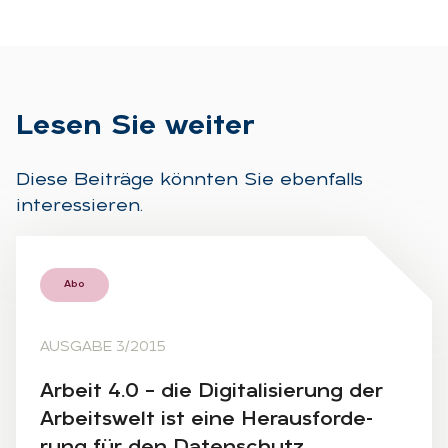
Le­sen Sie wei­ter
Diese Beiträge könnten Sie ebenfalls
interessieren.
Abo
AUSGABE 3/2015
Ar­beit 4.0 – die Di­gi­ta­li­sie­rung der
Ar­beits­welt ist eine Her­aus­for­de­
rung für den Da­ten­schutz