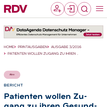
Suchfeld
Suchen
Breadcrumb-Navigation
HOME
PRINTAUSGABEN
AUSGABE 3/2016
PATIENTEN WOLLEN ZUGANG ZU IHREN …
Abo
BE­RICHT
:
Pa­ti­en­ten wol­len Zu­
gang zu ih­ren Ge­sund­