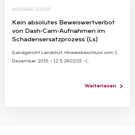
AUSGABE 3/2016
Kein ab­so­lu­tes Be­weis­wert­ver­bot
von Dash-Cam-Auf­nah­men im
Scha­dens­er­satz­pro­zess (Ls)
(Landgericht Landshut, Hinweisbeschluss vom 1.
Dezember 2015 – 12 S 2603/15 –)…
Weiterlesen