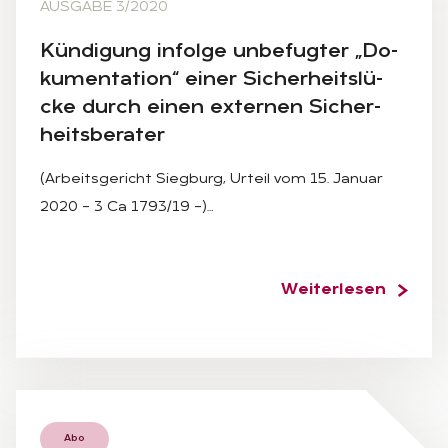
AUSGABE 3/2020
Kün­di­gung in­fol­ge un­be­fug­ter „Do­
ku­men­ta­ti­on“ ei­ner Si­cher­heits­lü­
cke durch ei­nen ex­ter­nen Si­cher­
heits­be­ra­ter
(Arbeitsgericht Siegburg, Urteil vom 15. Januar
2020 – 3 Ca 1793/19 –)…
Weiterlesen
Abo