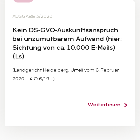
AUSGABE 3/2020
Kein DS-GVO-Aus­kunfts­an­spruch
bei un­zu­mut­ba­rem Auf­wand (hier:
Sich­tung von ca. 10.000 E-Mails)
(Ls)
(Landgericht Heidelberg, Urteil vom 6. Februar
2020 – 4 O 6/19 –)…
Weiterlesen