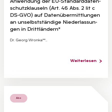
An­wen­dung der EU-Stan­dard­da­ten­
schutz­klau­seln (Art. 46 Abs. 2 lit c
DS-GVO) auf Da­ten­über­mitt­lun­gen
an un­selbst­stän­di­ge Nie­der­las­sun­
gen in Dritt­län­dern*
Dr. Georg Wronka**…
Weiterlesen
Abo