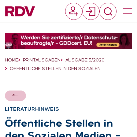
Suchfeld
Suchen
Breadcrumb-Navigation
HOME
PRINTAUSGABEN
AUSGABE 3/2020
ÖFFENTLICHE STELLEN IN DEN SOZIALEN …
Abo
LI­TE­RA­TUR­HIN­WEIS
:
Öf­fent­li­che Stel­len in
den So­zia­len Me­di­en –