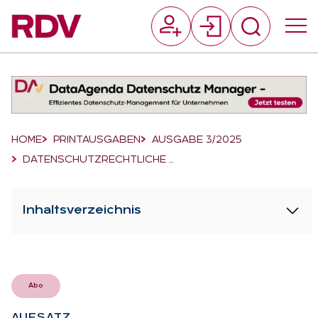
Suchfeld
Suchen
Breadcrumb-Navigation
HOME
PRINTAUSGABEN
AUSGABE 3/2025
DATENSCHUTZRECHTLICHE …
Inhaltsverzeichnis
Abo
AUF­SATZ