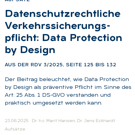
:
Da­ten­schutz­recht­li­che
Ver­kehrs­si­che­rungs­
pflicht: Data Pro­tec­tion
by De­sign
:
AUS DER RDV 3/2025, SEI­TE 125 BIS 132
Der Beitrag beleuchtet, wie Data Protection
by Design als präventive Pflicht im Sinne des
Art. 25 Abs. 1 DS-GVO verstanden und
praktisch umgesetzt werden kann.
23.06.2025
·
Dr. h.c. Marit Hansen
,
Dr. Jens Eckhardt
·
Aufsätze