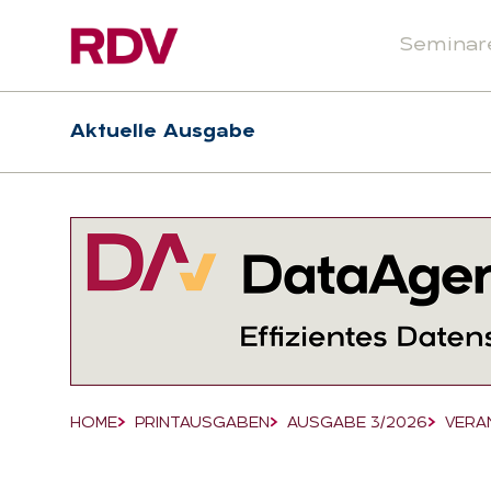
Seminar
Header
Hauptnavigation
Aktuelle Ausgabe
Suchfeld
HOME
PRINTAUSGABEN
AUSGABE 3/2026
VERA
Breadcrumb-Navigation