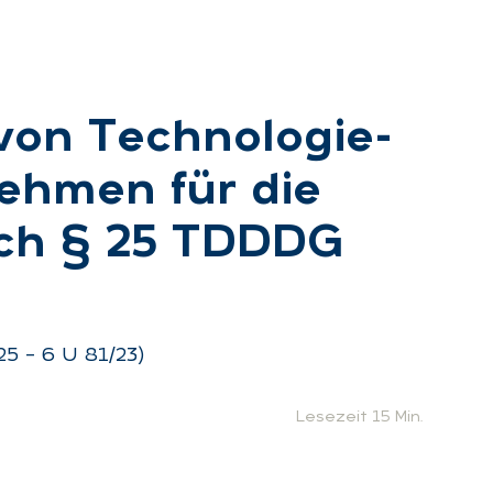
 von Tech­no­lo­gie-
neh­men für die
ach § 25 TDDDG
:
5 – 6 U 81/23)
Lesezeit 15 Min.