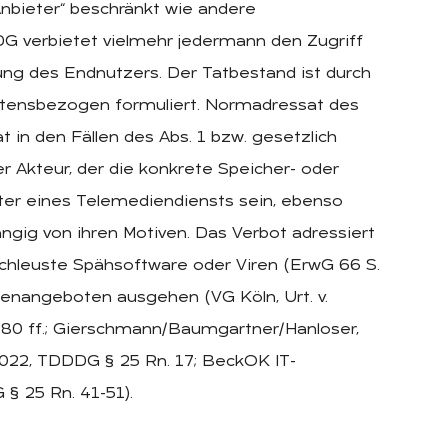
Anbieter“ beschränkt wie andere
G verbietet vielmehr jedermann den Zugriff
ung des Endnutzers. Der Tatbestand ist durch
haltensbezogen formuliert. Normadressat des
t in den Fällen des Abs. 1 bzw. gesetzlich
er Akteur, der die konkrete Speicher- oder
eter eines Telemediendiensts sein, ebenso
ngig von ihren Motiven. Das Verbot adressiert
hleuste Spähsoftware oder Viren (ErwG 66 S.
ienangeboten ausgehen (VG Köln, Urt. v.
. 80 ff.; Gierschmann/Baumgartner/Hanloser,
022, TDDDG § 25 Rn. 17; BeckOK IT-
§ 25 Rn. 41-51).