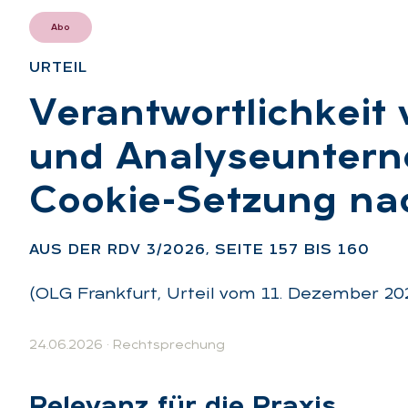
Abo
UR­TEIL
:
Ver­ant­wort­lich­keit
und Ana­ly­se­un­ter­
Coo­kie-Set­zung n
AUS DER RDV 3/2026, SEI­TE 157 BIS 160
(OLG Frankfurt, Urteil vom 11. Dezember 202
24.06.2026
·
Rechtsprechung
Re­le­vanz für die Pra­xis