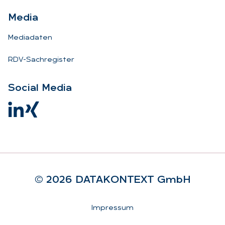
Me­dia
Mediadaten
RDV-Sachregister
So­ci­al Me­dia
© 2026 DA­TA­KON­TEXT GmbH
Rechtliches
Impressum