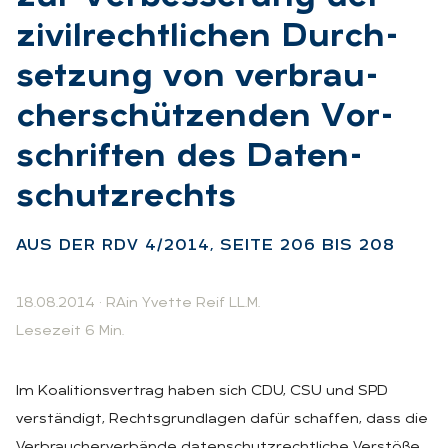
zi­vil­recht­li­chen Durch­
set­zung von ver­brau­
cher­schüt­zen­den Vor­
schrif­ten des Da­ten­
schutz­rechts
:
AUS DER RDV 4/2014, SEI­TE 206 BIS 208
18.08.2014
·
RAin Yvette Reif LL.M.
Lesezeit 6 Min.
Im Koalitionsvertrag haben sich CDU, CSU und SPD
verständigt, Rechtsgrundlagen dafür schaffen, dass die
Verbraucherverbände datenschutzrechtliche Verstöße