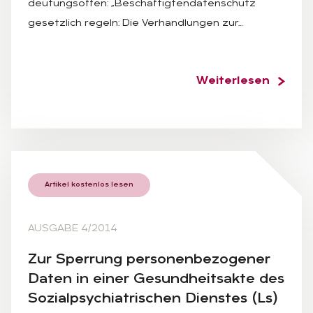
deutungsoffen: „Beschäftigtendatenschutz
gesetzlich regeln: Die Verhandlungen zur…
Weiterlesen
Artikel kostenlos lesen
AUSGABE 4/2014
Zur Sper­rung per­so­nen­be­zo­ge­ner
Da­ten in ei­ner Ge­sund­heits­ak­te des
So­zi­al­psych­ia­tri­schen Diens­tes (Ls)