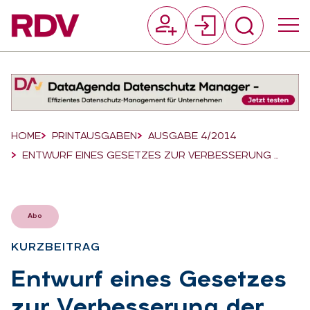
Suchfeld
Suchen
Breadcrumb-Navigation
HOME
PRINTAUSGABEN
AUSGABE 4/2014
ENTWURF EINES GESETZES ZUR VERBESSERUNG …
Abo
KURZ­BEI­TRAG
:
Ent­wurf ei­nes Ge­set­zes
zur Ver­bes­se­rung der