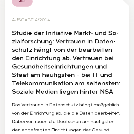
Abo
AUSGABE 4/2014
Stu­die der In­itia­ti­ve Markt- und So­
zi­al­for­schung: Ver­trau­en in Da­ten­
schutz hängt von der be­ar­bei­ten­
den Ein­rich­tung ab. Ver­trau­en bei
Ge­sund­heits­ein­rich­tun­gen und
Staat am häu­figs­ten – bei IT und
Te­le­kom­mu­ni­ka­ti­on am sel­tens­ten:
So­zia­le Me­di­en lie­gen hin­ter NSA
Das Vertrauen in Datenschutz hängt maßgeblich
von der Einrichtung ab, die die Daten bearbeitet.
Dabei vertrauen die Deutschen am häufigsten
den abgefragten Einrichtungen der Gesund…