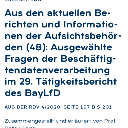
:
Aus den ak­tu­el­len Be­
rich­ten und In­for­ma­tio­
nen der Auf­sichts­be­hör­
den (48): Aus­ge­wähl­te
Fra­gen der Be­schäf­tig­
ten­da­ten­ver­ar­bei­tung
im 29. Tä­tig­keits­be­richt
des BayLfD
:
AUS DER RDV 4/2020, SEI­TE 197 BIS 201
Zusammengestellt und erläutert von Prof.