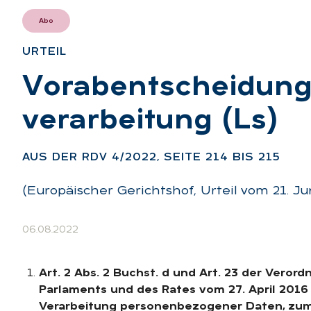
Abo
UR­TEIL
:
Vor­ab­ent­schei­dung
ver­ar­bei­tung (Ls)
:
AUS DER RDV 4/2022, SEI­TE 214 BIS 215
(Europäischer Gerichtshof, Urteil vom 21. Jun
06.08.2022
Art. 2 Abs. 2 Buchst. d und Art. 23 der Vero
Parlaments und des Rates vom 27. April 2016
Verarbeitung personenbezogener Daten, zum