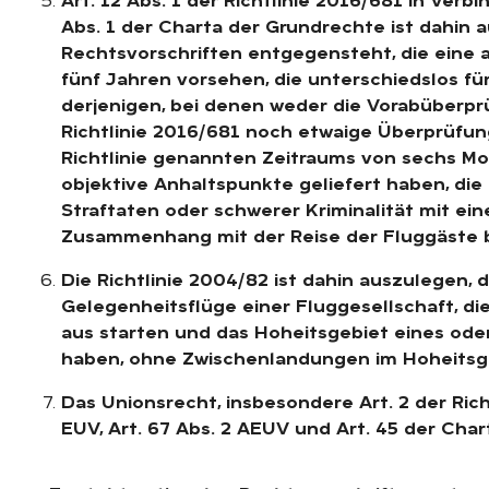
Art. 12 Abs. 1 der Richtlinie 2016/681 in Verb
Abs. 1 der Charta der Grundrechte ist dahin 
Rechtsvorschriften entgegensteht, die eine 
fünf Jahren vorsehen, die unterschiedslos für 
derjenigen, bei denen weder die Vorabüberprü
Richtlinie 2016/681 noch etwaige Überprüfung
Richtlinie genannten Zeitraums von sechs M
objektive Anhaltspunkte geliefert haben, die 
Straftaten oder schwerer Kriminalität mit ei
Zusammenhang mit der Reise der Fluggäste 
Die Richtlinie 2004/82 ist dahin auszulegen, d
Gelegenheitsflüge einer Fluggesellschaft, di
aus starten und das Hoheitsgebiet eines ode
haben, ohne Zwischenlandungen im Hoheitsgebi
Das Unionsrecht, insbesondere Art. 2 der Richt
EUV, Art. 67 Abs. 2 AEUV und Art. 45 der Cha