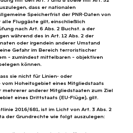
indung mit den Art. 7 und 8 sowie mit Art. 52
auszulegen, dass er nationalen
allgemeine Speicherfrist der PNR-Daten von
alle Fluggäste gilt, einschließlich
fung nach Art. 6 Abs. 2 Buchst. a der
en während des in Art. 12 Abs. 2 der
onaten oder irgendein anderer Umstand
eine Gefahr im Bereich terroristischer
nem – zumindest mittelbaren – objektiven
belegen können.
ass sie nicht für Linien- oder
e vom Hoheitsgebiet eines Mitgliedstaats
r mehrerer anderer Mitgliedstaaten zum Ziel
et eines Drittstaats (EU-Flüge), gilt.
linie 2016/681, ist im Licht von Art. 3 Abs. 2
rta der Grundrechte wie folgt auszulegen: