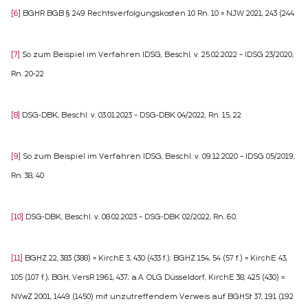
[6]
BGHR BGB § 249 Rechtsverfolgungskosten 10 Rn. 10 = NJW 2021, 243 (244
[7]
So zum Beispiel im Verfahren IDSG, Beschl. v. 25.02.2022 – IDSG 23/2020,
Rn. 20-22
[8]
DSG-DBK, Beschl. v. 03.01.2023 – DSG-DBK 04/2022, Rn. 15, 22.
[9]
So zum Beispiel im Verfahren IDSG, Beschl. v. 09.12.2020 – IDSG 05/2019,
Rn. 38, 40
[10]
DSG-DBK, Beschl. v. 08.02.2023 – DSG-DBK 02/2022, Rn. 60.
[11]
BGHZ 22, 383 (388) = KirchE 3, 430 (433 f.); BGHZ 154, 54 (57 f.) = KirchE 43,
105 (107 f.); BGH, VersR 1961, 437; a.A. OLG Düsseldorf, KirchE 38, 425 (430) =
NVwZ 2001, 1449 (1450) mit unzutreffendem Verweis auf BGHSt 37, 191 (192