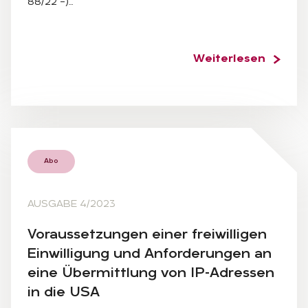
88/22 –)…
Weiterlesen
Abo
AUSGABE 4/2023
Vor­aus­set­zun­gen ei­ner frei­wil­li­gen
Ein­wil­li­gung und An­for­de­run­gen an
eine Über­mitt­lung von IP-Adres­sen
in die USA