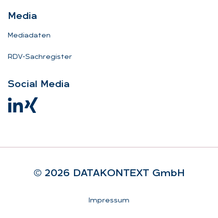
Me­dia
Mediadaten
RDV-Sachregister
So­ci­al Me­dia
© 2026 DA­TA­KON­TEXT GmbH
Rechtliches
Impressum