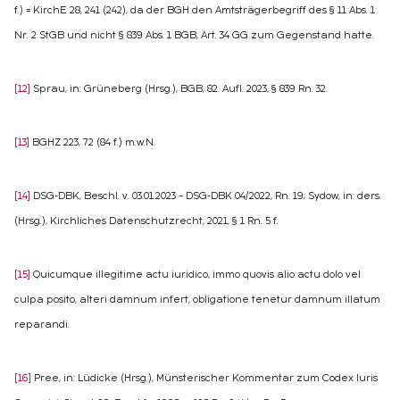
f.) = KirchE 28, 241 (242), da der BGH den Amtsträgerbegriff des § 11 Abs. 1
Nr. 2 StGB und nicht § 839 Abs. 1 BGB, Art. 34 GG zum Gegenstand hatte.
[12]
Sprau, in: Grüneberg (Hrsg.), BGB, 82. Aufl. 2023, § 839 Rn. 32.
[13]
BGHZ 223, 72 (84 f.) m.w.N.
[14]
DSG-DBK, Beschl. v. 03.01.2023 – DSG-DBK 04/2022, Rn. 19; Sydow, in: ders.
(Hrsg.), Kirchliches Datenschutzrecht, 2021, § 1 Rn. 5 f.
[15]
Quicumque illegitime actu iuridico, immo quovis alio actu dolo vel
culpa posito, alteri damnum infert, obligatione tenetur damnum illatum
reparandi.
[16]
Pree, in: Lüdicke (Hrsg.), Münsterischer Kommentar zum Codex Iuris