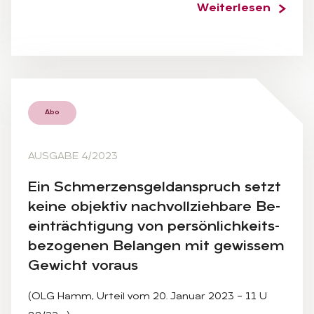
Weiterlesen
Abo
AUSGABE 4/2023
Ein Schmer­zens­geld­an­spruch setzt
kei­ne ob­jek­tiv nach­voll­zieh­ba­re Be­
ein­träch­ti­gung von per­sön­lich­keits­
be­zo­ge­nen Be­lan­gen mit ge­wis­sem
Ge­wicht vor­aus
(OLG Hamm, Urteil vom 20. Januar 2023 – 11 U