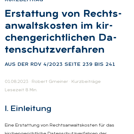
:
Er­stat­tung von Rechts­
an­walts­kos­ten im kir­
chen­ge­richt­li­chen Da­
ten­schutz­ver­fah­ren
:
AUS DER RDV 4/2023 SEI­TE 239 BIS 241
01.08.2023
·
Robert Gmeiner
·
Kurzbeiträge
Lesezeit 8 Min.
I. Ein­lei­tung
Eine Erstattung von Rechtsanwaltskosten für das
kirchengerichtliche Datenschutzverfahren der