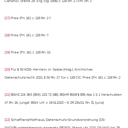
Canonici, Stand: 29. Erg.-Lfg. 1998, c. 128 Rn. 2 i.V.m. Rn. 3
[17]
Pree (Fn. 16), c. 128 Rn. 2 f.
[18]
Pree (Fn. 16), c. 128 Rn. 7.
[19]
Pree (Fn. 16), c. 128 Rn. 10.
[20]
Für § 50 KDG: Herrlein, in: Sydow (Hrsg.), Kirchliches
Datenschutzrecht, 2021, § 50 Rn. 17; für c. 128 CIC: Pree (Fn. 16), c. 128 Rn. 2
[21]
BGHZ 119, 365 (369); 223, 72 (88); BGHR BGB § 839 Abs. 1 S. 1 Verschulden
47 Rn. 16; jüngst: BGH, Urt. v. 19.01.2023 – III ZR 234/21, Rn. 31 (juris).
[22]
Schaffland/Holthaus, Datenschutz-Grundverordnung (DS-