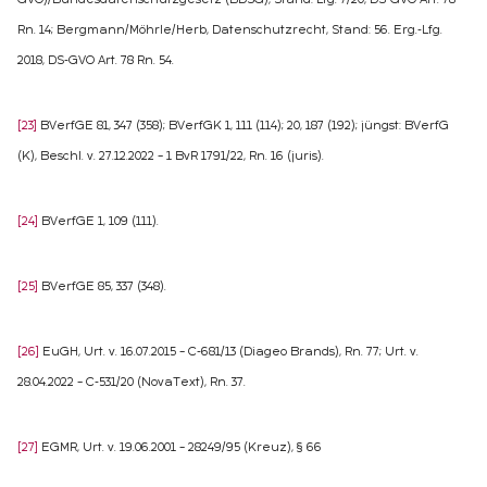
GVO)/Bundesdatenschutzgesetz (BDSG), Stand: Lfg. 7/20, DS-GVO Art. 78
Rn. 14; Bergmann/Möhrle/Herb, Datenschutzrecht, Stand: 56. Erg.-Lfg.
2018, DS-GVO Art. 78 Rn. 54.
[23]
BVerfGE 81, 347 (358); BVerfGK 1, 111 (114); 20, 187 (192); jüngst: BVerfG
(K), Beschl. v. 27.12.2022 – 1 BvR 1791/22, Rn. 16 (juris).
[24]
BVerfGE 1, 109 (111).
[25]
BVerfGE 85, 337 (348).
[26]
EuGH, Urt. v. 16.07.2015 – C-681/13 (Diageo Brands), Rn. 77; Urt. v.
28.04.2022 – C-531/20 (NovaText), Rn. 37.
[27]
EGMR, Urt. v. 19.06.2001 – 28249/95 (Kreuz), § 66