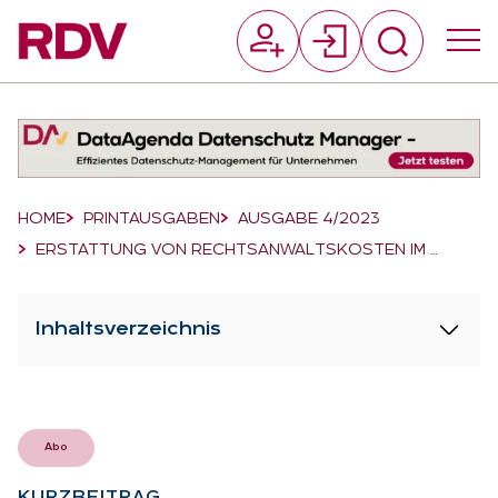
Suchfeld
Suchen
Breadcrumb-Navigation
HOME
PRINTAUSGABEN
AUSGABE 4/2023
ERSTATTUNG VON RECHTSANWALTSKOSTEN IM …
Inhaltsverzeichnis
Abo
KURZ­BEI­TRAG