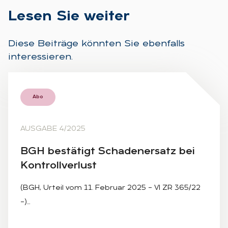
Le­sen Sie wei­ter
Diese Beiträge könnten Sie ebenfalls
interessieren.
Abo
AUSGABE 4/2025
BGH be­stä­tigt Scha­den­er­satz bei
Kon­troll­ver­lust
(BGH, Urteil vom 11. Februar 2025 – VI ZR 365/22
–)…