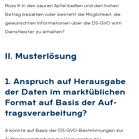
Muss K in den sauren Apfel beißen und den hohen
Betrag bezahlen oder besteht die Möglichkeit, die
gewünschten Informationen über die DS‑GVO vom
Dienstleister zu erhalten?
II. Mus­terlö­sung
1. An­spruch auf Her­aus­ga­be
der Da­ten im markt­üb­li­chen
For­mat auf Ba­sis der Auf­
trags­ver­ar­bei­tung?
A könnte auf Basis der DS‑GVO-Bestimmungen zur