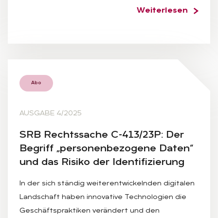
Weiterlesen
Abo
AUSGABE 4/2025
SRB Rechts­sa­che C-413/23P: Der
Be­griff „per­so­nen­be­zo­ge­ne Da­ten“
und das Ri­si­ko der Iden­ti­fi­zie­rung
In der sich ständig weiterentwickelnden digitalen
Landschaft haben innovative Technologien die
Geschäftspraktiken verändert und den