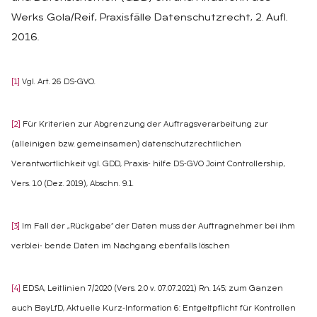
Werks Gola/Reif, Praxisfälle Datenschutzrecht, 2. Aufl.
2016.
[1]
Vgl. Art. 26 DS‑GVO.
[2]
Für Kriterien zur Abgrenzung der Auftragsverarbeitung zur
(alleinigen bzw. gemeinsamen) datenschutzrechtlichen
Verantwortlichkeit vgl. GDD, Praxis‑ hilfe DS‑GVO Joint Controllership,
Vers. 1.0 (Dez. 2019), Abschn. 9.1.
[3]
Im Fall der „Rückgabe“ der Daten muss der Auftragnehmer bei ihm
verblei‑ bende Daten im Nachgang ebenfalls löschen
[4]
EDSA, Leitlinien 7/2020 (Vers. 2.0 v. 07.07.2021) Rn. 145; zum Ganzen
auch BayLfD, Aktuelle Kurz-Information 6: Entgeltpflicht für Kontrollen