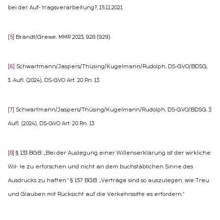
bei der Auf‑ tragsverarbeitung?, 15.11.2021
[5]
Brandt/Grewe, MMR 2023, 928 (929).
[6]
Schwartmann/Jaspers/Thüsing/Kugelmann/Rudolph, DS‑GVO/BDSG,
3. Aufl. (2024), DS‑GVO Art. 20 Rn. 13.
[7]
Schwartmann/Jaspers/Thüsing/Kugelmann/Rudolph, DS‑GVO/BDSG, 3.
Aufl. (2024), DS‑GVO Art. 20 Rn. 13
[8]
§ 133 BGB: „Bei der Auslegung einer Willenserklärung ist der wirkliche
Wil‑ le zu erforschen und nicht an dem buchstäblichen Sinne des
Ausdrucks zu haften.“ § 157 BGB: „Verträge sind so auszulegen, wie Treu
und Glauben mit Rücksicht auf die Verkehrssitte es erfordern.“