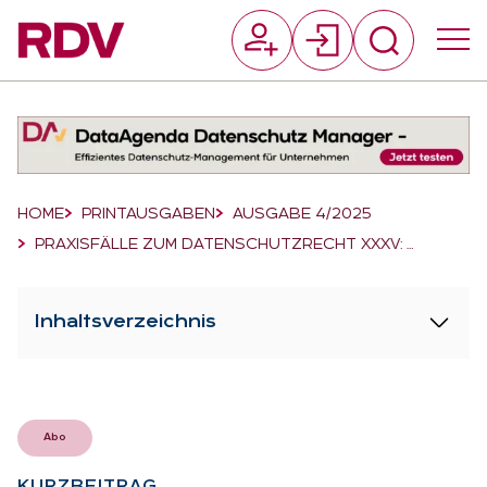
Suchfeld
Suchen
Breadcrumb-Navigation
HOME
PRINTAUSGABEN
AUSGABE 4/2025
PRAXISFÄLLE ZUM DATENSCHUTZRECHT XXXV: …
Inhaltsverzeichnis
Abo
KURZ­BEI­TRAG