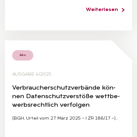
Weiterlesen
Abo
AUSGABE 4/2025
Ver­brau­cher­schutz­ver­bän­de kön­
nen Da­ten­schutz­ver­stö­ße wett­be­
werbs­recht­lich ver­fol­gen
(BGH, Urteil vom 27. März 2025 – I ZR 186/17 –)…