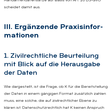
Mandantendatensätze auf Basis von Art. 20 DS‑GVO
scheidet damit aus.
III. Er­gän­zen­de Pra­xis­in­for­
ma­tio­nen
1. Zi­vil­recht­li­che Be­ur­tei­lung
mit Blick auf die Her­aus­ga­be
der Da­ten
Wie dargestellt, ist die Frage, ob K für die Bereitstellung
der Daten in einem gängigen Format zusätzlich zahlen
muss, eine solche, die auf zivilrechtlicher Ebene zu
klären ist. Datenschutzrechtlich hat K keinen Anspruch