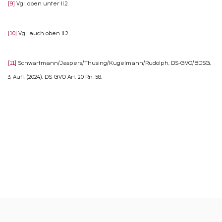
[9]
Vgl. oben unter II.2.
[10]
Vgl. auch oben II.2
[11]
Schwartmann/Jaspers/Thüsing/Kugelmann/Rudolph, DS‑GVO/BDSG,
3. Aufl. (2024), DS‑GVO Art. 20 Rn. 58.