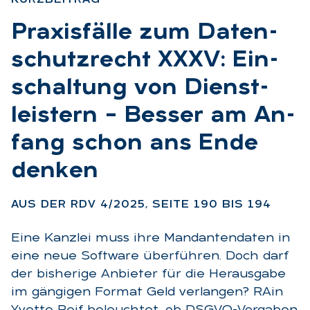
:
Pra­xis­fäl­le zum Da­ten­
schutz­recht XXXV: Ein­
schal­tung von Dienst­
leis­tern – Bes­ser am An­
fang schon ans Ende
den­ken
:
AUS DER RDV 4/2025, SEI­TE 190 BIS 194
Eine Kanzlei muss ihre Mandantendaten in
eine neue Software überführen. Doch darf
der bisherige Anbieter für die Herausgabe
im gängigen Format Geld verlangen? RAin