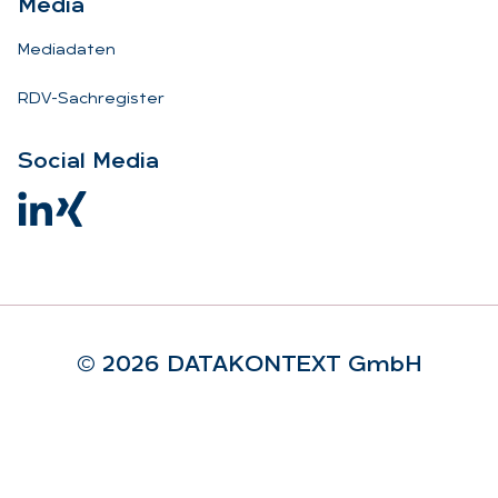
Me­dia
Mediadaten
RDV-Sachregister
So­ci­al Me­dia
© 2026 DA­TA­KON­TEXT GmbH
Rechtliches
Impressum
AGB