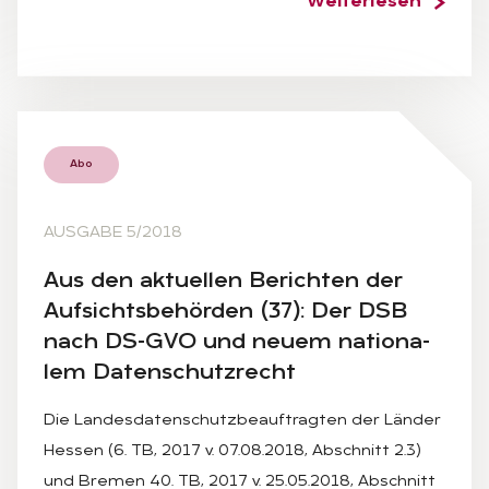
Weiterlesen
Abo
AUSGABE 5/2018
Aus den ak­tu­el­len Be­rich­ten der
Auf­sichts­be­hör­den (37): Der DSB
nach DS-GVO und neu­em na­tio­na­
lem Da­ten­schutz­recht
Die Landesdatenschutzbeauftragten der Länder
Hessen (6. TB, 2017 v. 07.08.2018, Abschnitt 2.3)
und Bremen 40. TB, 2017 v. 25.05.2018, Abschnitt