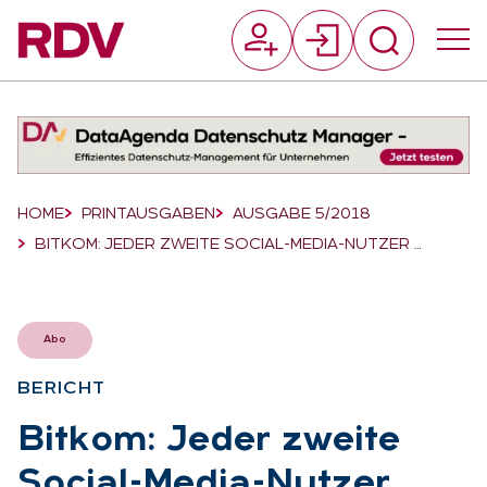
Suchfeld
Suchen
Breadcrumb-Navigation
HOME
PRINTAUSGABEN
AUSGABE 5/2018
BITKOM: JEDER ZWEITE SOCIAL-MEDIA-NUTZER …
Abo
BE­RICHT
:
Bit­kom: Je­der zwei­te
So­ci­al-Me­dia-Nut­zer