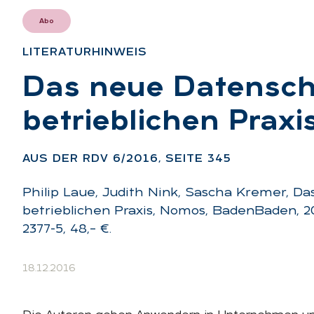
Abo
LI­TE­RA­TUR­HIN­WEIS
:
Das neue Da­ten­sch
be­trieb­li­chen Pra­xi
AUS DER RDV 6/2016, SEI­TE 345
Philip Laue, Judith Nink, Sascha Kremer, D
betrieblichen Praxis, Nomos, BadenBaden, 20
2377-5, 48,– €.
18.12.2016