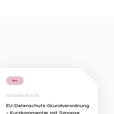
Abo
AUSGABE 6/2016
EU-Da­ten­schutz-Grund­ver­ord­nung
– Kurz­kom­men­tar mit Syn­op­se