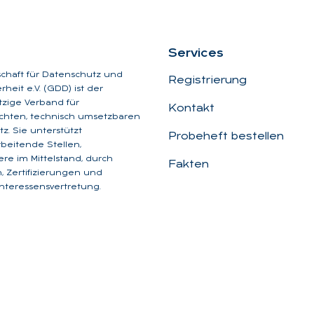
Ser­vices
schaft für Datenschutz und
Registrierung
heit e.V. (GDD) ist der
zige Verband für
Kontakt
chten, technisch umsetzbaren
z. Sie unterstützt
Probeheft bestellen
beitende Stellen,
re im Mittelstand, durch
Fakten
, Zertifizierungen und
Interessensvertretung.