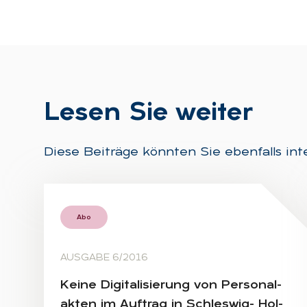
Le­sen Sie wei­ter
Diese Beiträge könnten Sie ebenfalls int
Abo
AUSGABE 6/2016
Kei­ne Di­gi­ta­li­sie­rung von Per­so­nal­
ak­ten im Auf­trag in Schles­wig- Hol­