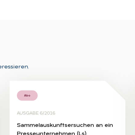
eressieren.
Abo
AUSGABE 6/2016
Sam­mel­aus­kunfts­er­su­chen an ein
Pres­se­un­ter­neh­men (Ls)