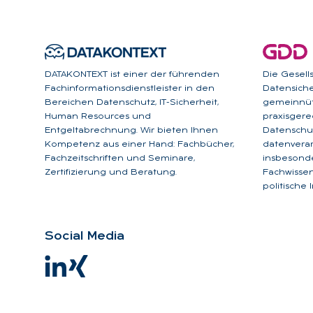
DATAKONTEXT ist einer der führenden
Die Gesell
Fachinformationsdienstleister in den
Datensicher
Bereichen Datenschutz, IT-Sicherheit,
gemeinnüt
Human Resources und
praxisgere
Entgeltabrechnung. Wir bieten Ihnen
Datenschut
Kompetenz aus einer Hand: Fachbücher,
datenverar
Fachzeitschriften und Seminare,
insbesonde
Zertifizierung und Beratung.
Fachwissen
politische 
So­ci­al Me­dia