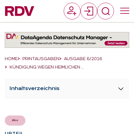
Suchfeld
Suchen
Breadcrumb-Navigation
HOME
PRINTAUSGABEN
AUSGABE 6/2016
KÜNDIGUNG WEGEN HEIMLICHEN …
Inhaltsverzeichnis
Abo
UR­TEIL