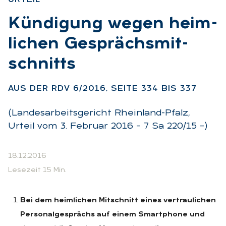
:
Kün­di­gung we­gen heim­
li­chen Ge­sprächs­mit­
schnitts
:
AUS DER RDV 6/2016, SEI­TE 334 BIS 337
(Landesarbeitsgericht Rheinland-Pfalz,
Urteil vom 3. Februar 2016 – 7 Sa 220/15 –)
18.12.2016
Lesezeit 15 Min.
Bei dem heimlichen Mitschnitt eines vertraulichen
Personalgesprächs auf einem Smartphone und