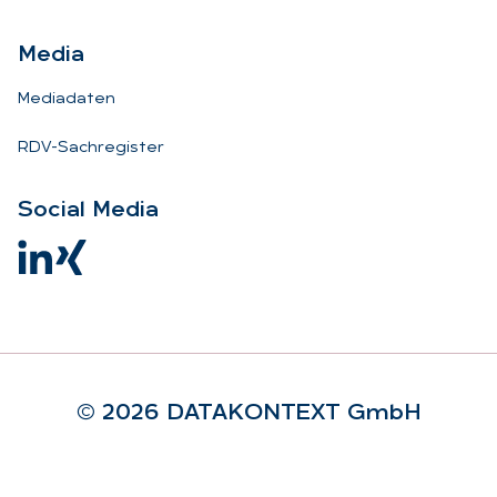
Me­dia
Mediadaten
RDV-Sachregister
So­ci­al Me­dia
© 2026 DA­TA­KON­TEXT GmbH
Rechtliches
Impressum