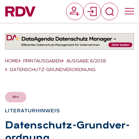
Suchfeld
Suchen
Breadcrumb-Navigation
HOME
PRINTAUSGABEN
AUSGABE 6/2018
DATENSCHUTZ-GRUNDVERORDNUNG
Abo
LI­TE­RA­TUR­HIN­WEIS
:
Da­ten­schutz-Grund­ver­
ord­nung
: