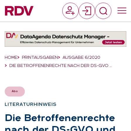
Suchfeld
Suchen
Breadcrumb-Navigation
HOME
PRINTAUSGABEN
AUSGABE 6/2020
DIE BETROFFENENRECHTE NACH DER DS-GVO …
Abo
LI­TE­RA­TUR­HIN­WEIS
:
Die Be­trof­fe­nen­rech­te
nach der DS-GVO und