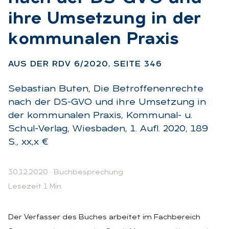
ihre Um­set­zung in der
kom­mu­na­len Pra­xis
:
AUS DER RDV 6/2020, SEI­TE 346
Sebastian Buten, Die Betroffenenrechte
nach der DS-GVO und ihre Umsetzung in
der kommunalen Praxis, Kommunal- u.
Schul-Verlag, Wiesbaden, 1. Aufl. 2020, 189
S., xx,x €
30.12.2020
·
Buchbesprechung
Lesezeit 1 Min.
Der Verfasser des Buches arbeitet im Fachbereich