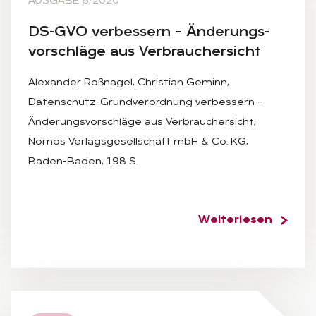
AUSGABE 6/2020
DS-GVO ver­bes­sern – Än­de­rungs­
vor­schlä­ge aus Ver­brau­cher­sicht
Alexander Roßnagel, Christian Geminn,
Datenschutz-Grundverordnung verbessern –
Änderungsvorschläge aus Verbrauchersicht,
Nomos Verlagsgesellschaft mbH & Co. KG,
Baden-Baden, 198 S.
Weiterlesen