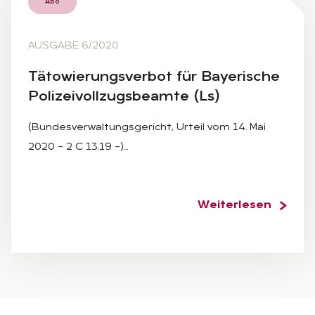
Abo
AUSGABE 6/2020
Tä­to­wie­rungs­ver­bot für Baye­ri­sche
Po­li­zei­voll­zugs­be­am­te (Ls)
(Bundesverwaltungsgericht, Urteil vom 14. Mai
2020 – 2 C 13.19 –)…
Weiterlesen