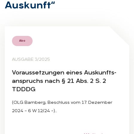
Aus­kunft“
Abo
AUSGABE 3/2025
Vor­aus­set­zun­gen ei­nes Aus­kunfts­
an­spruchs nach § 21 Abs. 2 S. 2
TDDDG
(OLG Bamberg, Beschluss vom 17. Dezember
2024 – 6 W 12/24 –)…