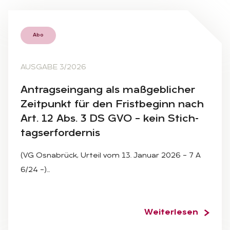
Abo
AUSGABE 3/2026
An­trags­ein­gang als maß­geb­li­cher
Zeit­punkt für den Frist­be­ginn nach
Art. 12 Abs. 3 DS GVO – kein Stich­
tags­er­for­der­nis
(VG Osnabrück, Urteil vom 13. Januar 2026 – 7 A
6/24 –)…
Weiterlesen