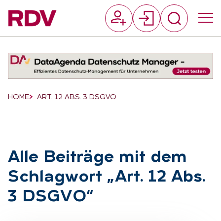
Suchfeld
Suchen
Breadcrumb-Navigation
HOME
ART. 12 ABS. 3 DSGVO
Alle Bei­trä­ge mit dem
Schlag­wort „Art. 12 Abs.
3 DS­GVO“