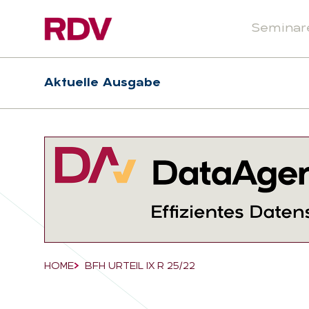
Seminar
Header
Hauptnavigation
Aktuelle Ausgabe
Suchfeld
HOME
BFH URTEIL IX R 25/22
Breadcrumb-Navigation