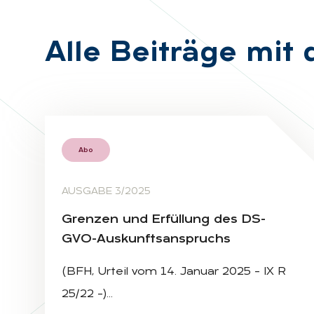
Alle Bei­trä­ge mit
Abo
AUSGABE 3/2025
Gren­zen und Er­fül­lung des DS-
GVO-Aus­kunfts­an­spruchs
(BFH, Urteil vom 14. Januar 2025 – IX R
25/22 –)…