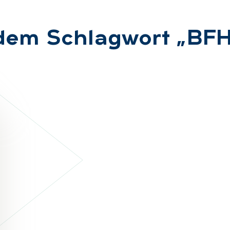
 dem Schlag­wort „BFH 