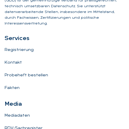
(GDD) ist der gemeinnützige Verband für praxisgerechten,
technisch umsetzbaren Datenschutz. Sie unterstützt
datenverarbeitende Stellen, insbesondere im Mittelstand,
durch Fachwissen, Zertifizierungen und politische
Interessensvertretung.
Ser­vices
Registrierung
Kontakt
Probeheft bestellen
Fakten
Me­dia
Mediadaten
RDV-Sachregister