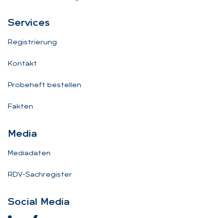
Ser­vices
Registrierung
Kontakt
Probeheft bestellen
Fakten
Me­dia
Mediadaten
RDV-Sachregister
So­ci­al Me­dia