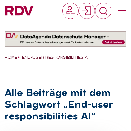
Suchfeld
Suchen
Breadcrumb-Navigation
HOME
END-USER RESPONSIBILITIES AI
Alle Bei­trä­ge mit dem
Schlag­wort „End-user
re­spon­si­bi­li­ties AI“