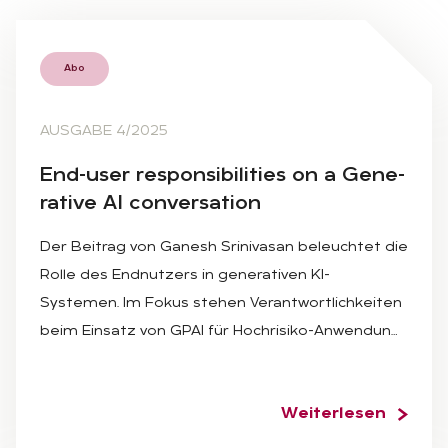
Abo
AUSGABE 4/2025
End-user re­spon­si­bi­li­ties on a Ge­ne­
ra­ti­ve AI con­ver­sa­ti­on
Der Beitrag von Ganesh Srinivasan beleuchtet die
Rolle des Endnutzers in generativen KI-
Systemen. Im Fokus stehen Verantwortlichkeiten
beim Einsatz von GPAI für Hochrisiko-Anwendun…
Weiterlesen