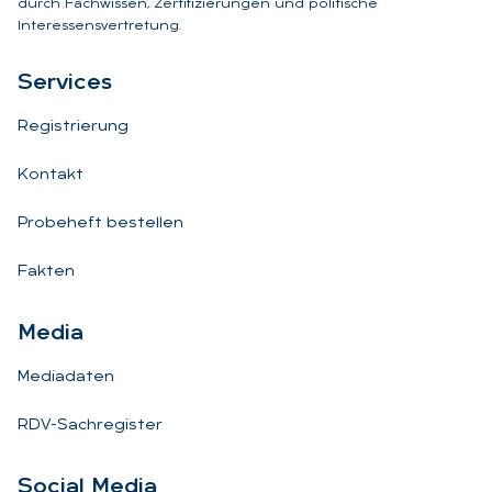
durch Fachwissen, Zertifizierungen und politische
Interessensvertretung.
Ser­vices
Registrierung
Kontakt
Probeheft bestellen
Fakten
Me­dia
Mediadaten
RDV-Sachregister
So­ci­al Me­dia