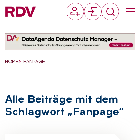
Suchfeld
Suchen
Breadcrumb-Navigation
HOME
FANPAGE
Alle Bei­trä­ge mit dem
Schlag­wort „Fan­page“