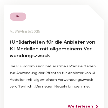
Abo
AUSGABE 5/2025
(Un)klar­hei­ten für die An­bie­ter von
KI-Mo­del­len mit all­ge­mei­nem Ver­
wen­dungs­zweck
Die EU-Kommission hat erstmals Praxisleitfäden
zur Anwendung der Pflichten für Anbieter von KI-
Modellen mit allgemeinem Verwendungszweck
veröffentlicht. Die neuen Regeln bringen me…
Weiterlesen