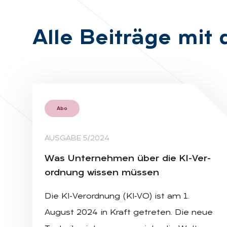
Alle Bei­trä­ge mi
Abo
AUSGABE 5/2024
Was Un­ter­neh­men über die KI-Ver­
ord­nung wis­sen müs­sen
Die KI-Verordnung (KI‑VO) ist am 1.
August 2024 in Kraft getreten. Die neue