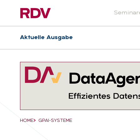
Seminar
Header
Hauptnavigation
Aktuelle Ausgabe
Suchfeld
HOME
GPAI-SYSTEME
Breadcrumb-Navigation