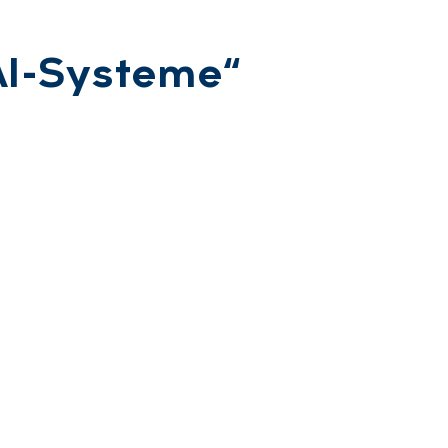
I-Sys­te­me“